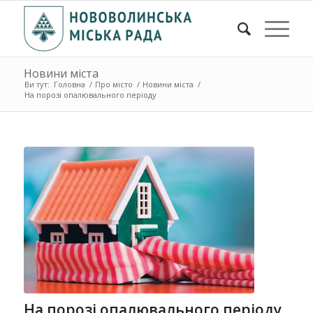
Новини міста
Ви тут:
Головна
/
Про місто
/
Новини міста
/
На порозі опалювального періоду
На порозі опалювального періоду