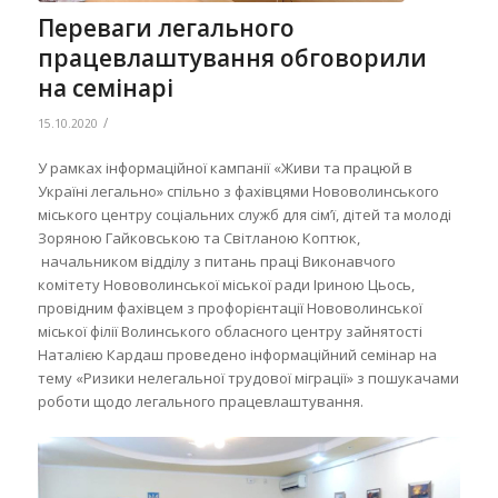
Переваги легального
працевлаштування обговорили
на семінарі
/
15.10.2020
У рамках інформаційної кампанії «Живи та працюй в
Україні легально» спільно з фахівцями Нововолинського
міського центру соціальних служб для сім’ї, дітей та молоді
Зоряною Гайковською та Світланою Коптюк,
начальником відділу з питань праці Виконавчого
комітету Нововолинської міської ради Іриною Цьось,
провідним фахівцем з профорієнтації Нововолинської
міської філії Волинського обласного центру зайнятості
Наталією Кардаш проведено інформаційний семінар на
тему «Ризики нелегальної трудової міграції» з пошукачами
роботи щодо легального працевлаштування.