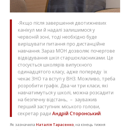
-Якщо після завершення двотижневих
канікул ми й надалі залишимося у
червоній зоні, тоді необхідно буде
вирішувати питання про дистанційне
навчання. Зараз МОН дозволяє почергове
відвідування шкіл старшокласниками. Це
стосується школярів випускного
одинадцятого класу, адже попереду їх
чекає ЗНО та вступ у ВНЗ. Можливо, треба
розробити графік. Два чи три класи, які
навчатимуться у школі, можна розсадити
на безпечну відстань, – зауважив
перший заступник міського голови,
секретар ради
Андрій Сторонський
.
Як зазначила
Наталія Тарасенко
, на кінець тижня