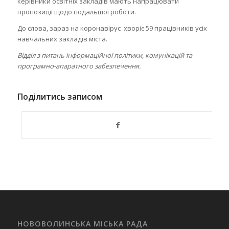
керівники освітніх закладів мають напрацювати
пропозиції щодо подальшої роботи.
До слова, зараз на коронавірус хворіє 59 працівників усіх
навчальних закладів міста.
Відділ з питань інформаційної політики, комунікацій та
програмно-апаратного забезпечення.
Поділитись записом
НОВОВОЛИНСЬКА МІСЬКА РАДА