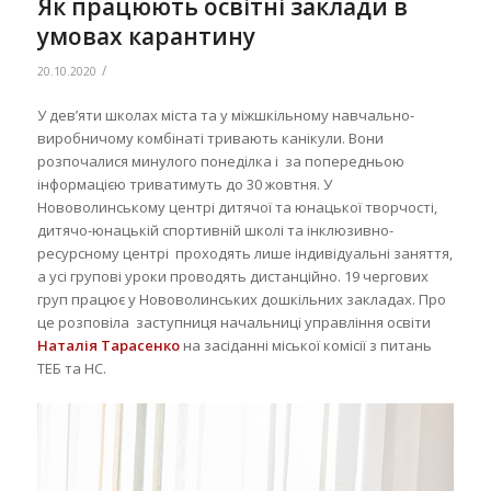
Як працюють освітні заклади в
умовах карантину
/
20.10.2020
У дев’яти школах міста та у міжшкільному навчально-
виробничому комбінаті тривають канікули. Вони
розпочалися минулого понеділка і за попередньою
інформацією триватимуть до 30 жовтня. У
Нововолинському центрі дитячої та юнацької творчості,
дитячо-юнацькій спортивній школі та інклюзивно-
ресурсному центрі проходять лише індивідуальні заняття,
а усі групові уроки проводять дистанційно. 19 чергових
груп працює у Нововолинських дошкільних закладах. Про
це розповіла заступниця начальниці управління освіти
Наталія Тарасенко
на засіданні міської комісії з питань
ТЕБ та НС.