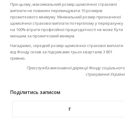
При цьому, максимальний розмір щомісячної страхової
виплати не повинен перевищувати 10 розмірів
прожиткового мінімуму. Мінімальний розмір призначеної
щомісячної страхової виплати потерпілому у перерахунку
на 100% втрати професійної працездатності не може бути
меншим за прожитковий мінімум.
Нагадаємо, середній розмір щомісячної страхової виплати
від Фонду склав за підсумками трьох кварталів 3 801
гривню.
Пресслужба виконавчої дирекції Фонду соціального
страхування України
Поділитись записом