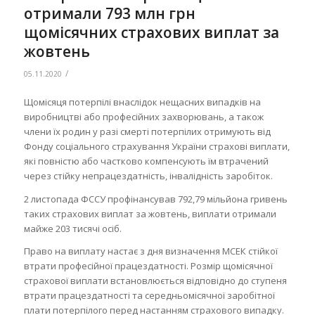
отримали 793 млн грн
щомісячних страхових виплат за
жовтень
/
05.11.2020
Щомісяця потерпілі внаслідок нещасних випадків на
виробництві або професійних захворювань, а також
члени їх родин у разі смерті потерпілих отримують від
Фонду соціального страхування України страхові виплати,
які повністю або частково компенсують їм втрачений
через стійку непрацездатність, інвалідність заробіток.
2 листопада ФССУ профінансував 792,79 мільйона гривень
таких страхових виплат за жовтень, виплати отримали
майже 203 тисячі осіб.
Право на виплату настає з дня визначення МСЕК стійкої
втрати професійної працездатності. Розмір щомісячної
страхової виплати встановлюється відповідно до ступеня
втрати працездатності та середньомісячної заробітної
плати потерпілого перед настанням страхового випадку.