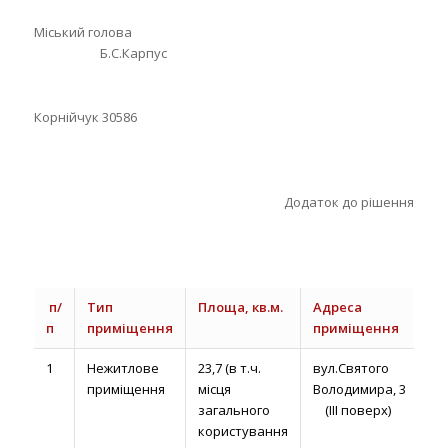
Міський голова
Б.С.Карпус
Корнійчук 30586
Додаток до рішення
п/
Тип
Площа, кв.м.
Адреса
Т
п
приміщення
приміщення
о
1
Нежитлове
23,7 (в т.ч.
вул.Святого
до
приміщення
місця
Володимира, 3
р
загального
(ІІІ поверх)
користування