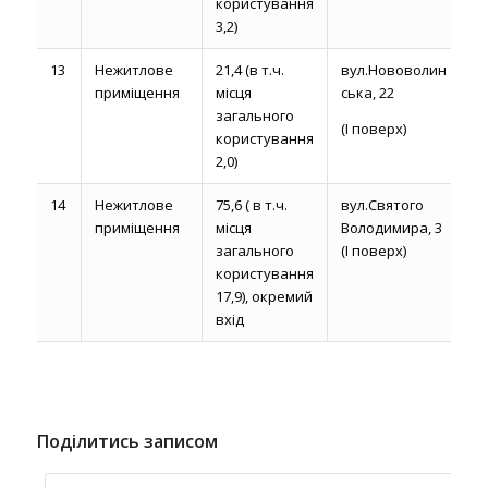
користування
3,2)
13
Нежитлове
21,4 (в т.ч.
вул.Нововолин
до
приміщення
місця
ська, 22
р
загального
(І поверх)
користування
2,0)
14
Нежитлове
75,6 ( в т.ч.
вул.Святого
до
приміщення
місця
Володимира, 3
р
загального
(І поверх)
користування
17,9), окремий
вхід
Поділитись записом