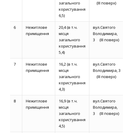
загального
(ІІІ поверх)
користування
6,5)
6
Нежитлове
20,4 (в т.ч.
вул.Святого
до
приміщення
місця
Володимира,
р
загального
3 (ІІІ поверх)
користування
5,4)
7
Нежитлове
16,2 (в т.ч.
вул.Святого
до
приміщення
місця
Володимира, 3
р
загального
(ІІІ поверх)
користування
4,3)
8
Нежитлове
16,9 (в т.ч.
вул.Святого
до
приміщення
місця
Володимира,
р
загального
3 (ІІІ поверх)
користування
4,5)