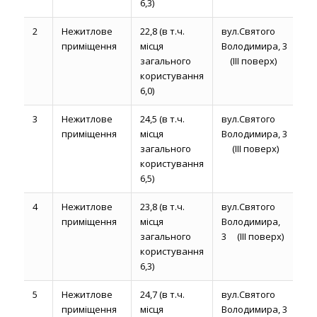
6,3)
2
Нежитлове
22,8 (в т.ч.
вул.Святого
до
приміщення
місця
Володимира, 3
р
загального
(ІІІ поверх)
користування
6,0)
3
Нежитлове
24,5 (в т.ч.
вул.Святого
до
приміщення
місця
Володимира, 3
р
загального
(ІІІ поверх)
користування
6,5)
4
Нежитлове
23,8 (в т.ч.
вул.Святого
до
приміщення
місця
Володимира,
р
загального
3 (ІІІ поверх)
користування
6,3)
5
Нежитлове
24,7 (в т.ч.
вул.Святого
до
приміщення
місця
Володимира, 3
р