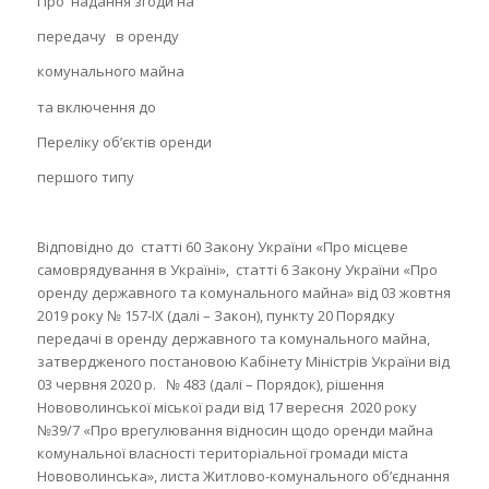
Про надання згоди на
передачу в оренду
комунального майна
та включення до
Переліку об’єктів оренди
першого типу
Відповідно до статті 60 Закону України «Про місцеве
самоврядування в Україні», статті 6 Закону України «Про
оренду державного та комунального майна» від 03 жовтня
2019 року № 157-IX (далі – Закон), пункту 20 Порядку
передачі в оренду державного та комунального майна,
затвердженого постановою Кабінету Міністрів України від
03 червня 2020 р. № 483 (далі – Порядок), рішення
Нововолинської міської ради від 17 вересня 2020 року
№39/7 «Про врегулювання відносин щодо оренди майна
комунальної власності територіальної громади міста
Нововолинська», листа Житлово-комунального об’єднання