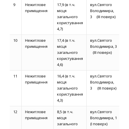
9
Нежитлове
17,9 (в т.ч.
вул.Святого
до
приміщення
місця
Володимира,
р
загального
3 (ІІІ поверх)
користування
4,7)
10
Нежитлове
17,4 (в т.ч.
вул.Святого
до
приміщення
місця
Володимира, 3
р
загального
(ІІІ поверх)
користування
4,6)
11
Нежитлове
16,4 (в т.ч.
вул.Святого
до
приміщення
місця
Володимира,
р
загального
3 (ІІІ поверх)
користування
4,3)
12
Нежитлове
8,5 (в т.ч.
вул.Святого
до
приміщення
місця
Володимира, 1
р
загального
(І поверх)