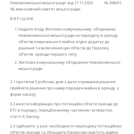
Нововолинської міської ради від 17.11.2020 № 308/01-
06, виконавчий комітет міської ради:
В И Р І Ш И В:
Надати згоду Житлово-комунальному об’єднанню
Нововолинської міської ради на передачу в оренду
об’єктів комунального майна згідно додатку до
рішення та включення цих об’єктів до Переліку
об’єктів оренди першого типу.
Житлово-комунальному об’єднанню Нововолинської
міської ради:
2.1 протягом 5 робочих днів з дати отримання рішення
прийняти рішення про намір передачі майна в оренду у
формі наказу;
2.2 внести інформацію про потенційні об’єкти оренди до
ЕТС в порядку, передбаченому частиною четвертою
статті 6 Закону;
2.3 здійснити у разі необхідності переоцінку потенційних
об’єктів оренди та збільшити балансову вартість майна