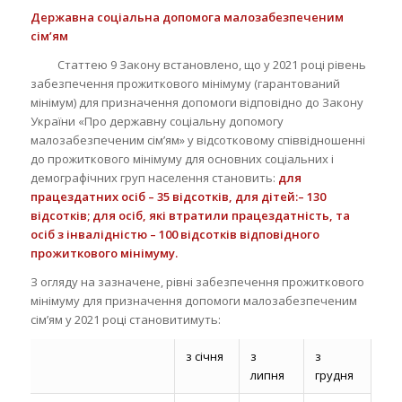
Державна соціальна допомога малозабезпеченим
сім’ям
Статтею 9 Закону встановлено, що у 2021 році рівень
забезпечення прожиткового мінімуму (гарантований
мінімум) для призначення допомоги відповідно до Закону
України «Про державну соціальну допомогу
малозабезпеченим сім’ям» у відсотковому співвідношенні
до прожиткового мінімуму для основних соціальних і
демографічних груп населення становить:
для
працездатних осіб – 35 відсотків, для дітей:– 130
відсотків; для осіб, які втратили працездатність, та
осіб з інвалідністю – 100 відсотків відповідного
прожиткового мінімуму.
З огляду на зазначене, рівні забезпечення прожиткового
мінімуму для призначення допомоги малозабезпеченим
сім’ям у 2021 році становитимуть:
з січня
з
з
липня
грудня