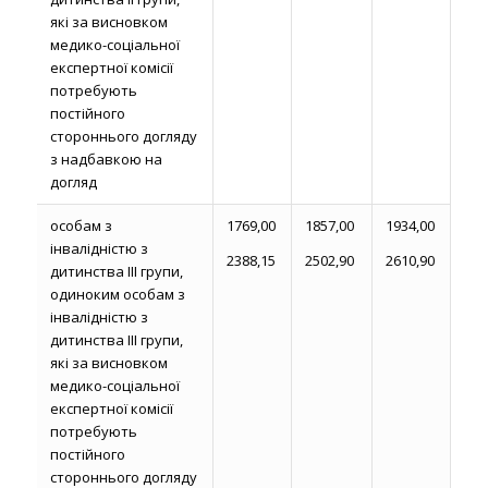
які за висновком
медико-соціальної
експертної комісії
потребують
постійного
стороннього догляду
з надбавкою на
догляд
особам з
1769,00
1857,00
1934,00
інвалідністю з
2388,15
2502,90
2610,90
дитинства ІІІ групи,
одиноким особам з
інвалідністю з
дитинства ІІІ групи,
які за висновком
медико-соціальної
експертної комісії
потребують
постійного
стороннього догляду