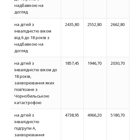
надбавкою на
догляд
на дітей з
2435,80
2552,80
2662,80
інвалідністю віком
від 6 до 18 років з
надбавкою на
догляд
на дітей з
1857,45
1946,70
2030,70
інвалідністю віком до
18 років,
захворювання яких
пов’язане з
Чорнобильською
катастрофою
на дітей з
4738,95
4966,20
5180,70
інвалідністю
підгрупи А,
захворювання