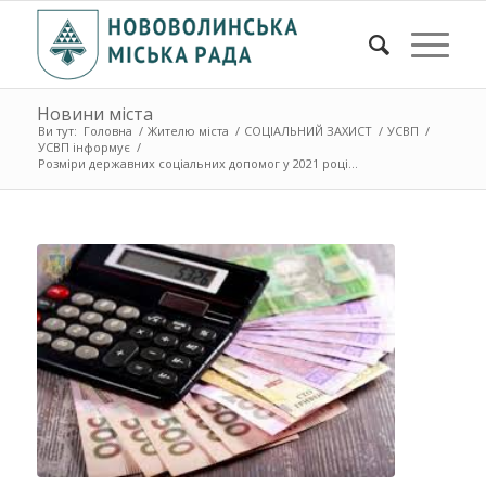
Новини міста
Ви тут:
Головна
/
Жителю міста
/
СОЦІАЛЬНИЙ ЗАХИСТ
/
УСВП
/
УСВП інформує
/
Розміри державних соціальних допомог у 2021 році...