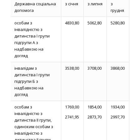
Державна соціальна
з січня
з липня
з
допомога
грудня
особам з
4830,80
5062,80
5280,80
інвалідністю з
дитинства І групи
підгрупи А з
надбавкою на
догляд
інвалідам з
3538,00
3708,00
3868,00
дитинства І групи
підгрупи Б з
надбавкою на
догляд
особам з
1769,00
1854,00
1934,00
інвалідністю з
2741,95
2873,70
2997,70
дитинства ІІ групи,
одиноким особам з
інвалідністю з
дитинства ІІ групи,