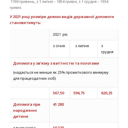
1769 гривень, з 1 липня – 1854 гривні, з 1 грудня – 1934
гривні.
У 2021 році розміри деяких видів державної допомоги
становитимуть:
2021 рік
з січня
з липня
з
грудня
Допомога у зв’язку з вагітністю та пологами
(надається не менше як 25% прожиткового мінімуму
для працездатних осіб)
567,50
594,75
620,25
Допомога при
41 280
народженні
дитини
одноразова
10 320