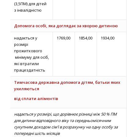
(3,5ПМ) для дітей
з інвалідністю
Допомога особі, яка доглядає за хворою дитиною
надається у
1769,00
1854,00
1934,00
розмірі
прожиткового
мінімуму для осіб,
які втратили
працездатність
Тимчасова державна допомога дітям, батьки яких
ухиляються
від сплати аліментів
надається у розмірі, що дорівнює різниці між 50 % ПМ
для дитини відповідного віку та середньомісячним
сукупним доходом сім’ї в розрахунку на одну особу за
попередні шість місяців