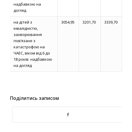
надбавкою на
догляд
на дітей з
3054,95
3201,70
3339,70
інвалідністю,
захворювання
пов’язане з
катастрофою на
ЧАЕС, віком від 6 до
18 років надбавкою
на догляд
Поділитись записом