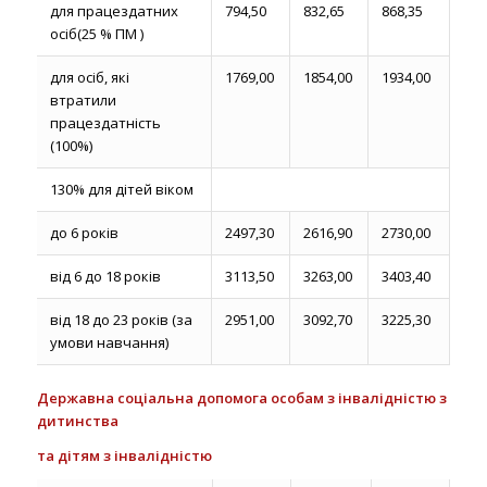
для працездатних
794,50
832,65
868,35
осіб(25 % ПМ )
для осіб, які
1769,00
1854,00
1934,00
втратили
працездатність
(100%)
130% для дітей віком
до 6 років
2497,30
2616,90
2730,00
від 6 до 18 років
3113,50
3263,00
3403,40
від 18 до 23 років (за
2951,00
3092,70
3225,30
умови навчання)
Державна соціальна допомога особам з інвалідністю з
дитинства
та дітям з інвалідністю