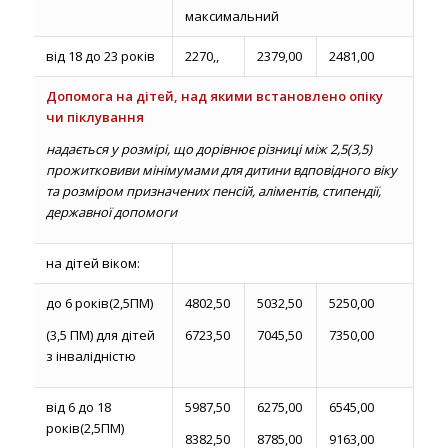
максимальний
від 18 до 23 років
2270,,
2379,00
2481,00
Допомога на дітей, над якими встановлено опіку
чи піклування
надається у розмірі, що дорівнює різниці між 2,5(3,5)
прожитковиви мінімумами для дитини вдповідного віку
та розміром призначених пенсій, аліментів, стипендії,
державної допомоги
на дітей віком:
до 6 років(2,5ПМ)
4802,50
5032,50
5250,00
(3,5 ПМ) для дітей
6723,50
7045,50
7350,00
з інвалідністю
від 6 до 18
5987,50
6275,00
6545,00
років(2,5ПМ)
8382,50
8785,00
9163,00