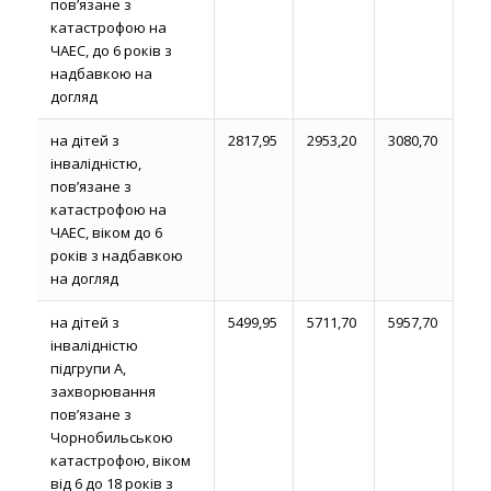
пов’язане з
катастрофою на
ЧАЕС, до 6 років з
надбавкою на
догляд
на дітей з
2817,95
2953,20
3080,70
інвалідністю,
пов’язане з
катастрофою на
ЧАЕС, віком до 6
років з надбавкою
на догляд
на дітей з
5499,95
5711,70
5957,70
інвалідністю
підгрупи А,
захворювання
пов’язане з
Чорнобильською
катастрофою, віком
від 6 до 18 років з