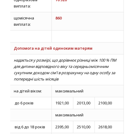
виплата:
щомісячна
860
виплата:
Допомога на дітей одиноким матерям
надається у розмірі, що дорівнює різниці між 100 % ПМ
для дитини відповідного віку та середньомісячним
сукупним доходом сім’ї в розрахунку на одну особу за
попередні шість місяців
на дітей віком:
максимальний
до 6 років
1921,00
2013,00
2100,00
максимальний
від 6 до 18 років
2395,00
2510,00
2618,00