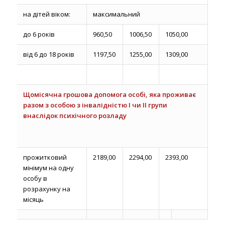
на дітей віком:
максимальний
до 6 років
960,50
1006,50
1050,00
від 6 до 18 років
1197,50
1255,00
1309,00
Щомісячна грошова допомога особі, яка проживає
разом з особою з інвалідністю I чи II групи
внаслідок психічного розладу
прожитковий
2189,00
2294,00
2393,00
мінімум на одну
особу в
розрахунку на
місяць