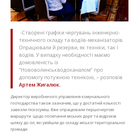
-Створені графіки чергувань інженерно-
технічного складу та водіїв-механізаторів.
Опрацювали й резерви, як техніки, так і
водіїв. У випадку необхідності маємо
домовленість із
“Нововолинськводоканалом” про
допомогу потужною технікою, – розповів
Артем Жигалюк.
Директор виробничого управління комунального
господарства також зазначив, що у достатній кількості
завезли піскосуміш. Вже опрацювали першочергові
маршрути щодо посипання міських доріг та відрізків
шляху до сіл, які увійшли до складу міської територіальної
громади.