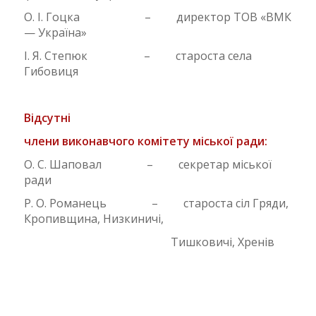
О. І. Гоцка – директор ТОВ «ВМК
— Україна»
І. Я. Степюк – староста села
Гибовиця
Відсутні
члени виконавчого комітету міської ради:
О. С. Шаповал – секретар міської
ради
Р. О. Романець – староста сіл Гряди,
Кропивщина, Низкиничі,
Тишковичі, Хренів