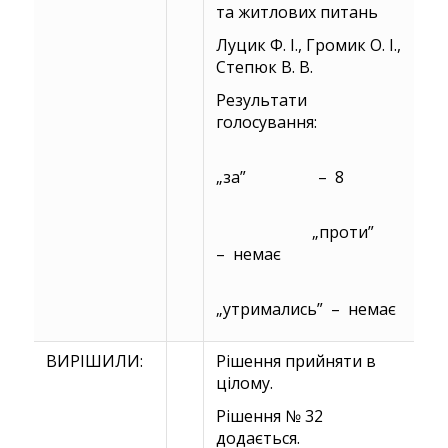
та житлових питань
Луцик Ф. І., Громик О. І.,
Степюк В. В.
Результати
голосування:
„за” – 8
„проти”
– немає
„утримались” – немає
ВИРІШИЛИ:
Рішення прийняти в
цілому.
Рішення № 32
додається.