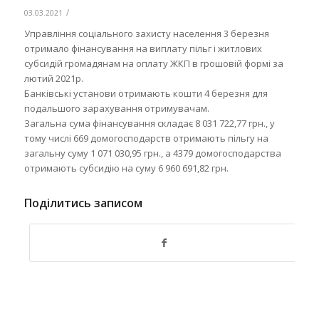
/
03.03.2021
Управління соціального захисту населення 3 березня
отримало фінансування на виплату пільг і житлових
субсидій громадянам на оплату ЖКП в грошовій формі за
лютий 2021р.
Банківські установи отримають кошти 4 березня для
подальшого зарахування отримувачам.
Загальна сума фінансування складає 8 031 722,77 грн., у
тому числі 669 домогосподарств отримають пільгу на
загальну суму 1 071 030,95 грн., а ️4379 домогосподарства
отримають субсидію на суму 6 960 691,82 грн.
Поділитись записом