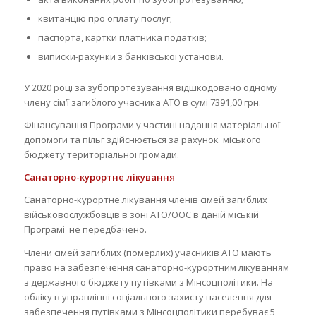
квитанцію про оплату послуг;
паспорта, картки платника податків;
виписки-рахунки з банківської установи.
У 2020 році за зубопротезування відшкодовано одному
члену сім’ї загиблого учасника АТО в сумі 7391,00 грн.
Фінансування Програми у частині надання матеріальної
допомоги та пільг здійснюється за рахунок міського
бюджету територіальної громади.
Санаторно-курортне лікування
Санаторно-курортне лікування членів сімей загиблих
військовослужбовців в зоні АТО/ООС в даній міській
Програмі не передбачено.
Члени сімей загиблих (померлих) учасників АТО мають
право на забезпечення санаторно-курортним лікуванням
з державного бюджету путівками з Мінсоцполітики. На
обліку в управлінні соціального захисту населення для
забезпечення путівками з Мінсоцполітики перебуває 5