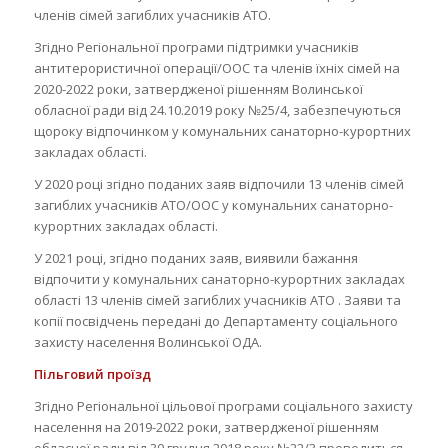
членів сімей загиблих учасників АТО.
Згідно Регіональної програми підтримки учасників
антитерористичної операції/ООС та членів їхніх сімей на
2020-2022 роки, затвердженої рішенням Волинської
обласної ради від 24.10.2019 року №25/4, забезпечуються
щороку відпочинком у комунальних санаторно-курортних
закладах області.
У 2020 році згідно поданих заяв відпочили 13 членів сімей
загиблих учасників АТО/ООС у комунальних санаторно-
курортних закладах області.
У 2021 році, згідно поданих заяв, виявили бажання
відпочити у комунальних санаторно-курортних закладах
області 13 членів сімей загиблих учасників АТО . Заяви та
копії посвідчень передані до Департаменту соціального
захисту населення Волинської ОДА.
Пільговий проїзд
Згідно Регіональної цільової програми соціального захисту
населення на 2019-2022 роки, затвердженої рішенням
обласної ради від 30 грудня 2018 року №22/3 проводиться