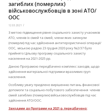
загиблих (померлих)
військовослужбовців в зоні АТО/
ООС
/
12.03.2021
З метою підвищення рівня соціального захисту учасників
АТО, членів їх сімей та сімей, члени яких загинули
(померли) під час здійснення антитерористичної операції/
ООС, міською радою 23 грудня 2020 року №2/37 було
прийнято Цільову програму соціального захисту
населення на 2021-2025 рр.
Даною Програмою передбачено комплекс заходів, щодо
здійснення матеріальної підтримки вразливих груп
населення.
Особливу увагу приділено вирішенню питань фінансової
допомоги та соціально-побутового забезпечення членів
сімей загиблих (померлих) військовослужбовців під час
здійснення АТО/ООС.
Заходами до Програми на 2021 р. передбачено: