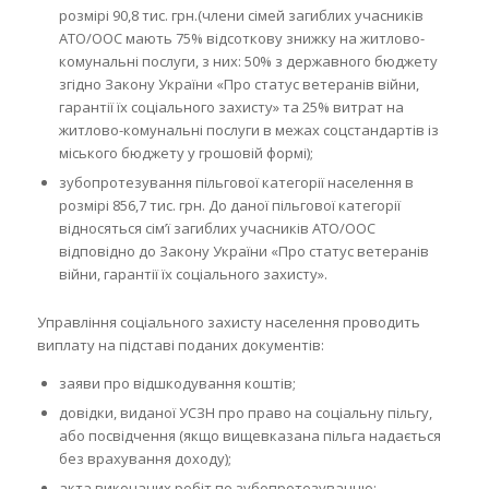
розмірі 90,8 тис. грн.(члени сімей загиблих учасників
АТО/ООС мають 75% відсоткову знижку на житлово-
комунальні послуги, з них: 50% з державного бюджету
згідно Закону України «Про статус ветеранів війни,
гарантії їх соціального захисту» та 25% витрат на
житлово-комунальні послуги в межах соцстандартів із
міського бюджету у грошовій формі);
зубопротезування пільгової категорії населення в
розмірі 856,7 тис. грн. До даної пільгової категорії
відносяться сім’ї загиблих учасників АТО/ООС
відповідно до Закону України «Про статус ветеранів
війни, гарантії їх соціального захисту».
Управління соціального захисту населення проводить
виплату на підставі поданих документів:
заяви про відшкодування коштів;
довідки, виданої УСЗН про право на соціальну пільгу,
або посвідчення (якщо вищевказана пільга надається
без врахування доходу);
акта виконаних робіт по зубопротезуванню;