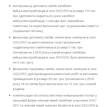
матеріальну допомогу сім’ям загиблих
військовослужбовців в зоні ООС/АТО в розмірі 115 тис.
грн. (допомога надається у разі загибелі
військовослужбовця, з нагоди свят, ювілейних,
пам’ятних та інших визначних дат за рішенням комісії із
соціальних питань);
фінансову допомогу сім’ям, члени яких загинули в зоні
ООС/АТО на виготовлення та встановлення
надмогильних пам’ятників в розмірі 5 тис. грн.
(починаючи з 2015 року кожній родині загиблих
військовослужбовців в зоні АТО/ООС було виплачено
по 5 тис. грн.);
фінансову підтримку сім’ям, члени яких загинули в зоні
ООС/АТО, для проведення ремонтних робіт в житлових
приміщеннях в розмірі 30 тис. грн. (починаючи з 2016
року 14-ти сім’ям було виплачено по 15 тис. грн. кожній
родині);
компенсацію на оплату житлово-комунальних послуг у
грошовій формі членам сімей загиблих учасників ООС/
АТО та членам сімей зниклих безвісти в зоні ООС/АТО в