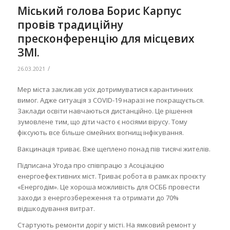
Міський голова Борис Карпус
провів традиційну
пресконференцію для місцевих
ЗМІ.
/
26.03.2021
Мер міста закликав усіх дотримуватися карантинних
вимог. Адже ситуація з COVID-19 наразі не покращується.
Заклади освіти навчаються дистанційно. Це рішення
зумовлене тим, що діти часто є носіями вірусу. Тому
фіксують все більше сімейних вогнищ інфікування.
Вакцинація триває. Вже щеплено понад пів тисячі жителів.
Підписана Угода про співпрацю з Асоціацією
енергоефективних міст. Триває робота в рамках проєкту
«Енергодім». Це хороша можливість для ОСББ провести
заходи з енергозбереження та отримати до 70%
відшкодування витрат.
Стартують ремонти доріг у місті. На ямковий ремонт у