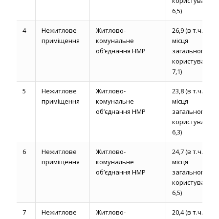
користування
6,5)
4
Нежитлове
Житлово-
26,9 (в т.ч.
приміщення
комунальне
місця
об’єднання НМР
загального
користування
7,1)
5
Нежитлове
Житлово-
23,8 (в т.ч.
приміщення
комунальне
місця
об’єднання НМР
загального
користування
6,3)
6
Нежитлове
Житлово-
24,7 (в т.ч.
приміщення
комунальне
місця
об’єднання НМР
загального
користування
6,5)
7
Нежитлове
Житлово-
20,4 (в т.ч.