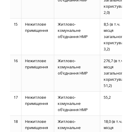
об’єднання НМР
загального
користування
2,0)
15
Нежитлове
Житлово-
8,5 (в т.ч.
приміщення
комунальне
місця
об’єднання НМР
загального
користування
3,2)
16
Нежитлове
Житлово-
276,7 (в т.ч.
приміщення
комунальне
місця
об’єднання НМР
загального
користування
51,2)
17
Нежитлове
Житлово-
55,2
приміщення
комунальне
об’єднання НМР
18
Нежитлове
Житлово-
18,0 (в т.ч.
приміщення
комунальне
місця