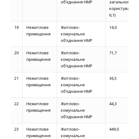
об’єднання НМР
загального
користування
6,1)
19
Нежитлове
Житлово-
14,0
приміщення
комунальне
об’єднання НМР
20
Нежитлове
Житлово-
71,7
приміщення
комунальне
об’єднання НМР
21
Нежитлове
Житлово-
36,5
приміщення
комунальне
об’єднання НМР
22
Нежитлове
Житлово-
44,3
приміщення
комунальне
об’єднання НМР
23
Нежитлове
Житлово-
449,0
приміщення
комунальне