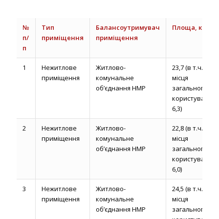
№
Тип
Балансоутримувач
Площа, кв.м.
п/
приміщення
приміщення
п
1
Нежитлове
Житлово-
23,7 (в т.ч.
приміщення
комунальне
місця
об’єднання НМР
загального
користування
6,3)
2
Нежитлове
Житлово-
22,8 (в т.ч.
приміщення
комунальне
місця
об’єднання НМР
загального
користування
6,0)
3
Нежитлове
Житлово-
24,5 (в т.ч.
приміщення
комунальне
місця
об’єднання НМР
загального