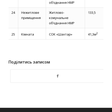
об’єднання НМР
24
Нежитлове
Житлово-
133,5
приміщення
комунальне
об’єднання НМР
2
25
Кімната
СОК «Шахтар»
41,3м
Поділитись записом