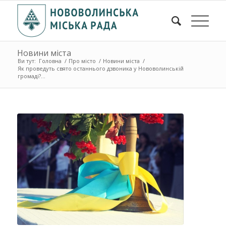
Новини міста
Ви тут:
Головна
/
Про місто
/
Новини міста
/
Як проведуть свято останнього дзвоника у Нововолинській
громаді?...