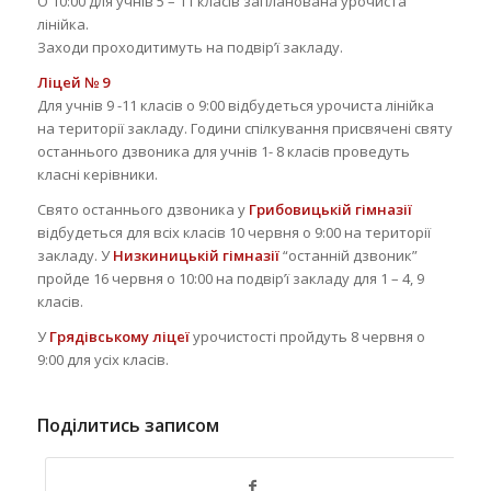
О 10:00 для учнів 5 – 11 класів запланована урочиста
лінійка.
Заходи проходитимуть на подвір’ї закладу.
Ліцей № 9
Для учнів 9 -11 класів о 9:00 відбудеться урочиста лінійка
на території закладу. Години спілкування присвячені святу
останнього дзвоника для учнів 1- 8 класів проведуть
класні керівники.
Свято останнього дзвоника у
Грибовицькій гімназії
відбудеться для всіх класів 10 червня о 9:00 на території
закладу. У
Низкиницькій гімназії
“останній дзвоник”
пройде 16 червня о 10:00 на подвір’ї закладу для 1 – 4, 9
класів.
У
Грядівському ліцеї
урочистості пройдуть 8 червня о
9:00 для усіх класів.
Поділитись записом