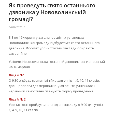
Як проведуть свято останнього
дзвоника у Нововолинській
громаді?
/
04.06.2021
З 8 по 16 червня у загальноосвітніх установах
Нововолинської громади відбудеться свято останнього
дзвоника. Формат урочистостей заклади обирають
самостійно.
У ліцеях Нововолинська “останній дзвоник” запланований
на 16 червня.
Ліцей №1
О 9:30 відбудеться мінілінійка для учнів 1, 9, 10, 11 класів,
далі – розваги для першачків. Для решти учнів класні
керівники самостійно планують форму проведення.
Ліцей № 2
Урочистості пройдуть на стадіоні закладу о 9:00 для учнів
1, 4, 9, 10, 11 класів.