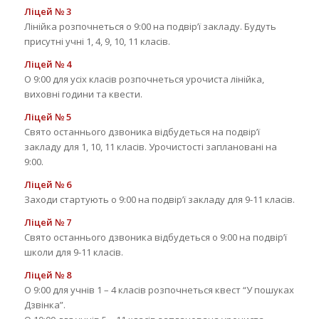
Ліцей № 3
Лінійка розпочнеться о 9:00 на подвір’ї закладу. Будуть
присутні учні 1, 4, 9, 10, 11 класів.
Ліцей № 4
О 9:00 для усіх класів розпочнеться урочиста лінійка,
виховні години та квести.
Ліцей № 5
Свято останнього дзвоника відбудеться на подвір’ї
закладу для 1, 10, 11 класів. Урочистості заплановані на
9:00.
Ліцей № 6
Заходи стартують о 9:00 на подвір’ї закладу для 9-11 класів.
Ліцей № 7
Свято останнього дзвоника відбудеться о 9:00 на подвір’ї
школи для 9-11 класів.
Ліцей № 8
О 9:00 для учнів 1 – 4 класів розпочнеться квест “У пошуках
Дзвінка”.