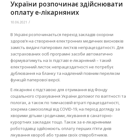
України розпочинає здійснювати
оплату е-лікарняних
/
10.06.2021
В Україні розпочинається перехід закладів охорони
здоров’я на створення електронних медичних висновків
замість видачі паперових листків непрацездатності. Для
застрахованих осіб програмні засоби автоматично
формуватимуть на їх підставі е-лікарняний – такий
електронний листок непрацездатності не потребує
дублювання на бланку та наділений повним переліком
функцій паперової версії.
Е-лікарняні є підставою для отримання від Фонду
соціального страхування України допомог по вагітності та
пологах, а також по тимчасовій втраті працездатності,
зокрема самоізоляції від COVID-19, на період догляду за
хворими дітьми і родичами, лікування в санаторно-
курортних закладах тощо. Також за е-лікарняними
роботодавці здійснюють оплату перших п’яти днів
лікування хвороб або травм своїх співробітників.