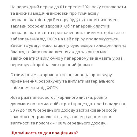
На перехідний період до 01 вересня 2021 року створювати
та вносити медичні висновки про тимчасову
непрацездатність до Реєстру будуть окремі визначені
заклади охорони здоров’я. Обіг паперових листків
непрацездатності та призначення за ними матеріального
забезпечення від ФССУ на цей період продовжуються.
Зверніть увагу, якщо пацієнту було відкрито лікарняний на
бланку, то його продовження аж до закриття має
здійснюватися виключно у паперовому виді навіть у разі
переходу лікарні на електронний формат.
Отримання е-лікарняного не впливає на процедуру
призначення, розрахунку та виплати матеріального
забезпечення від ФССУ.
Як і в разі паперового лікарняного листка, розмір
допомоги по тимчасовій втраті працездатності складе від
50 % до 100 % середнього доходу застрахованої особи
залежно від тривалості стажу, а розмір допомоги по
вагітності та пологах – 100 % середнього доходу.
Що змінюється для працівника?