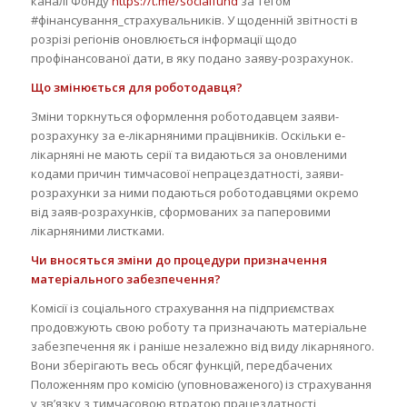
каналі Фонду
https://t.me/socialfund
за тегом
#фінансування_страхувальників. У щоденній звітності в
розрізі регіонів оновлюється інформації щодо
профінансованої дати, в яку подано заяву-розрахунок.
Що змінюється для роботодавця?
Зміни торкнуться оформлення роботодавцем заяви-
розрахунку за е-лікарняними працівників. Оскільки е-
лікарняні не мають серії та видаються за оновленими
кодами причин тимчасової непрацездатності, заяви-
розрахунки за ними подаються роботодавцями окремо
від заяв-розрахунків, сформованих за паперовими
лікарняними листками.
Чи вносяться зміни до процедури призначення
матеріального забезпечення?
Комісії із соціального страхування на підприємствах
продовжують свою роботу та призначають матеріальне
забезпечення як і раніше незалежно від виду лікарняного.
Вони зберігають весь обсяг функцій, передбачених
Положенням про комісію (уповноваженого) із страхування
у зв’язку з тимчасовою втратою працездатності,