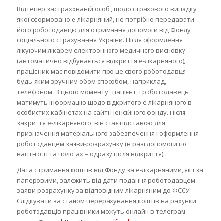
Відтепер застрахованій особі, щодо страхового випадку
якої сформовано е-лікарняний, не потрібно передавати
його роботодавцю для отримання допомоги від Фонду
соціального страхування України. Після оформлення
лікуючим лікарем електронного медичного висновку
(автоматично відбувається відкриття е-лікарняного),
працівник має повідомити про це свого роботодавця
будь-яким зручним обом способом, наприклад,
телефоном. З цього моменту і пацієнт, і роботодавець
матимуть інформацію щодо відкритого е-лікарняного в
особистих кабінетах на сайті Пенсійного фонду. Після
закриття е-лікарняного, він стає підставою для
призначення матеріального забезпечення і оформлення
роботодавцем заяви-розрахунку (в разі допомоги по
вагітності та пологах – одразу після відкриття).
Дата отримання коштів від Фонду за е-лікарняними, як і за
паперовими, залежить від дати подання роботодавцем
заяви-розрахунку за відповідним лікарняним до ФССУ.
Слідкувати за станом перерахування коштів на рахунки
роботодавців працівники можуть онлайн в телеграм-