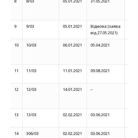
8
8/03
05.01.2021
31.05.2021
31.05
11.06
9
9/03
05.01.2021
Відмова (заява
Липе
від 27.05.2021)
2021
10
10/03
06.01.2021
05.04.2021
05.04
14.0
11
11/03
11.01.2021
09.08.2021
09.08
20.08
12
12/03
14.01.2021
–
вере
міся
13
13/03
02.02.2021
03.06.2021
03.06
12.06
14
306/03
02.02.2021
03.06.2021
03.06