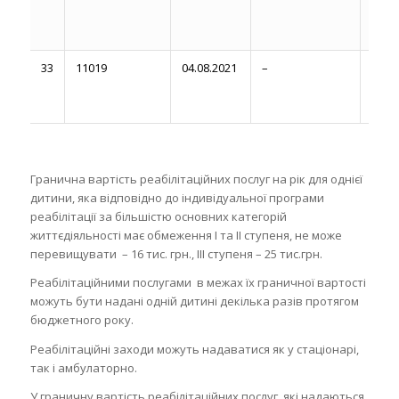
33
11019
04.08.2021
–
Вере
лист
р.
Гранична вартість реабілітаційних послуг на рік для однієї
дитини, яка відповідно до індивідуальної програми
реабілітації за більшістю основних категорій
життєдіяльності має обмеження I та II ступеня, не може
перевищувати – 16 тис. грн., III ступеня – 25 тис.грн.
Реабілітаційними послугами в межах їх граничної вартості
можуть бути надані одній дитині декілька разів протягом
бюджетного року.
Реабілітаційні заходи можуть надаватися як у стаціонарі,
так і амбулаторно.
У граничну вартість реабілітаційних послуг, які надаються