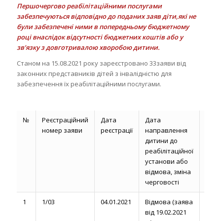
Першочергово реабілітаційними послугами
забезпечуються відповідно до поданих заяв діти,які не
були забезпечені ними в попередньому бюджетному
році внаслідок відсутності бюджетних коштів або у
зв’язку з довготривалою хворобою дитини.
Станом на 15.08.2021 року зареєстровано 33заяви від
законних представників дітей з інвалідністю для
забезпечення їх реабілітаційними послугами.
№
Реєстраційний
Дата
Дата
Стро
номер заяви
реєстрації
направлення
над
дитини до
реабілітаційної
реаб
установи або
посл
відмова, зміна
черговості
1
1/03
04.01.2021
Відмова (заява
Люти
від 19.02.2021
2021 