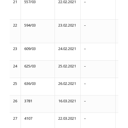
21
557/03
22.02.2021
–
Бер
міся
22
594/03
23.02.2021
–
Черв
липе
23
609/03
24.02.2021
–
Черв
2021
24
625/03
25.02.2021
–
Липе
2021
25
636/03
26.02.2021
–
Серп
2021
26
3781
16.03.2021
–
Сер
міся
27
4107
22.03.2021
–
Липе
2021