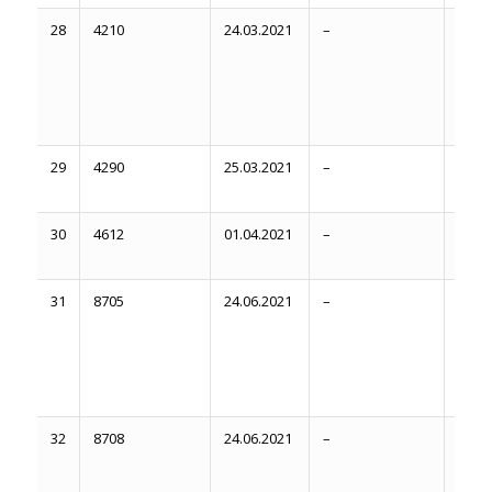
28
4210
24.03.2021
–
Серп
2021
29
4290
25.03.2021
–
Серп
2021
30
4612
01.04.2021
–
Серп
2021
31
8705
24.06.2021
–
На 20
32
8708
24.06.2021
–
На 20