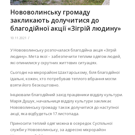
Нововолинську громаду
закликають долучитися до
благодійної акції «Зігрій людину»
/
10.11.2021
У Нововолинську розпочалася благодійна акція «Зігрій
людину». Мета якої – забезпечити теплим одягом людей,
які опинилися у скрутних життєвих ситуаціях.
Сьогодні на мікрорайоні Шахтарському, біля благодійної
їдальні, кожен, хто потребував теплого вбрання могли
взяти його безкоштовно.
Ініціювали благодійний захід працівники відділу культури.
Марія Душук, начальниця відділу культури закликає
Нововолинську громаду також долучитися до наступної
акції, яка відбудеться 17 листопада.
Приносити теплий одяг можна в осередок Суспільної
служби у Нововолинську, за адресою мікрорайон