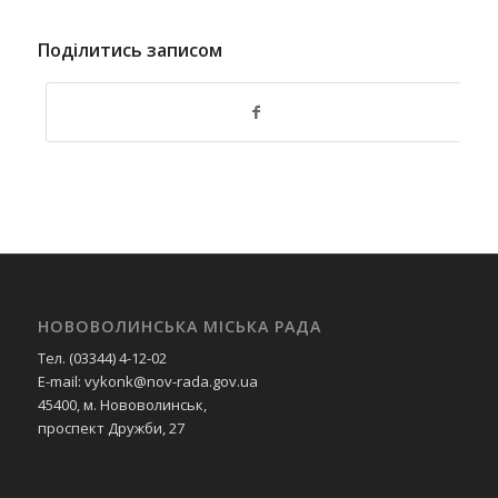
Поділитись записом
НОВОВОЛИНСЬКА МІСЬКА РАДА
Тел. (03344) 4-12-02
E-mail: vykonk@nov-rada.gov.ua
45400, м. Нововолинськ,
проспект Дружби, 27