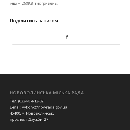
інші – 2609,8 тис.гривень.
Поділитись записом
НОВОВОЛИНСЬКА МІСЬКА РАДА
Тел. (03344) 4-12-02
E-mail: vykonk@nov-rada.gov.ua
45400, м. Нововолинськ,
проспект Дружби, 27