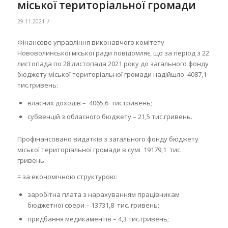
міської територіальної громади
/
29.11.2021
Фінансове управління виконавчого комітету
Нововолинської міської ради повідомляє, що за період з 22
листопада по 28 листопада 2021 року до загального фонду
бюджету міської територіальної громади надійшло 4087,1
тис.гривень:
власних доходів – 4065,6 тис.гривень;
субвенцій з обласного бюджету – 21,5 тис.гривень.
Профінансовано видатків з загального фонду бюджету
міської територіальної громади в сумі 19179,1 тис.
гривень:
= за економічною структурою:
заробітна плата з нарахуванням працівникам
бюджетної сфери – 13731,8 тис. гривень;
придбання медикаментів – 4,3 тис.гривень;