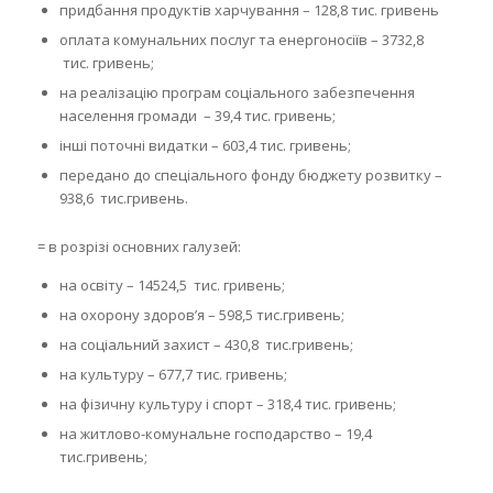
придбання продуктів харчування – 128,8 тис. гривень
оплата комунальних послуг та енергоносіїв – 3732,8
тис. гривень;
на реалізацію програм соціального забезпечення
населення громади – 39,4 тис. гривень;
інші поточні видатки – 603,4 тис. гривень;
передано до спеціального фонду бюджету розвитку –
938,6 тис.гривень.
= в розрізі основних галузей:
на освіту – 14524,5 тис. гривень;
на охорону здоров’я – 598,5 тис.гривень;
на соціальний захист – 430,8 тис.гривень;
на культуру – 677,7 тис. гривень;
на фізичну культуру і спорт – 318,4 тис. гривень;
на житлово-комунальне господарство – 19,4
тис.гривень;