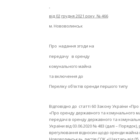
від 02
грудня 2021 року № 466
м. Нововолинськ
Про надання згоди на
передачу в оренду
комунального майна
та включення до
Переліку об’єктів оренди першого типу
Відповідно до статті 60 Закону України «Про
«Про оренду державного та комунального майна
передачі в оренду державного та комунальн
України від 03.06.2020 № 483 (далі – Порядок)
врегулювання відносин щодо оренди майна к
Нововолинська», листів СОК «Шахтар» від 05.