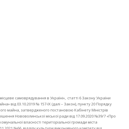
 місцеве самоврядування в Україні», статті 6 Закону України
» від 03.10.2019 № 157-IX (далі – Закон), пункту 20 Порядку
ого майна, затвердженого постановою Кабінету Міністрів
, рішення Нововолинської міської ради від 17.09.2020 №39/7 «Про
омунальної власності територіальної громади міста
11.2021 №66, відділу культури виконавчого комітету від