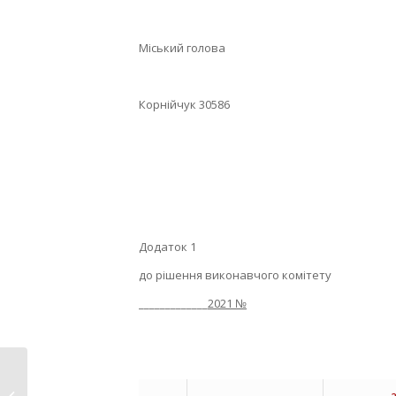
Міський голова Б. 
Корнійчук 30586
Додаток 1
до рішення виконавчого комітету
_____________
2021 №
Звіт про роботу
депутата