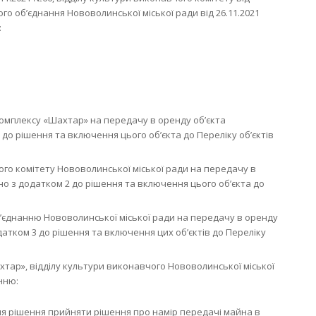
го об’єднання Нововолинської міської ради від 26.11.2021
:
омплексу «Шахтар» на передачу в оренду об’єкта
до рішення та включення цього об’єкта до Переліку об’єктів
ого комітету Нововолинської міської ради на передачу в
но з додатком 2 до рішення та включення цього об’єкта до
єднанню Нововолинської міської ради на передачу в оренду
датком 3 до рішення та включення цих об’єктів до Переліку
ар», відділу культури виконавчого Нововолинської міської
нню:
ння рішення прийняти рішення про намір передачі майна в