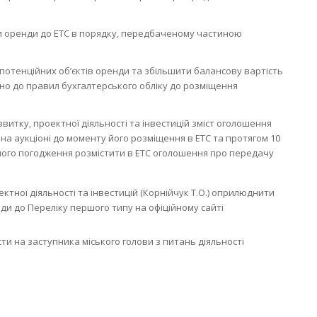
кти оренди до ЕТС в порядку, передбаченому частиною
у потенційних об’єктів оренди та збільшити балансову вартість
дно до правил бухгалтерського обліку до розміщення
звитку, проектної діяльності та інвестицій зміст оголошення
а аукціоні до моменту його розміщення в ЕТС та протягом 10
ного погодження розмістити в ЕТС оголошення про передачу
тної діяльності та інвестицій (Корнійчук Т.О.) оприлюднити
ди до Переліку першого типу на офіційному сайті
и на заступника міського голови з питань діяльності