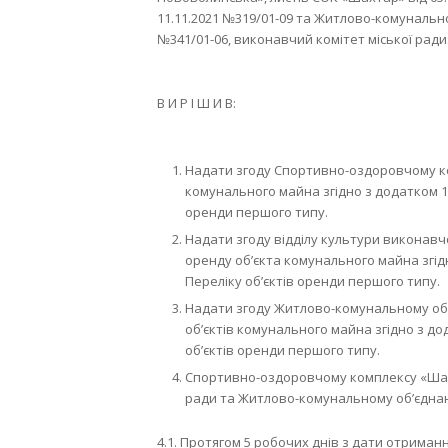
11.11.2021 №319/01-09 та Житлово-комунально
№341/01-06, виконавчий комітет міської ради
В И Р І Ш И В:
Надати згоду Спортивно-оздоровчому к
комунального майна згідно з додатком 1 
оренди першого типу.
Надати згоду відділу культури виконавч
оренду об’єкта комунального майна згід
Переліку об’єктів оренди першого типу.
Надати згоду Житлово-комунальному об’
об’єктів комунального майна згідно з до
об’єктів оренди першого типу.
Спортивно-оздоровчому комплексу «Шахт
ради та Житлово-комунальному об’єдна
4.1. Протягом 5 робочих днів з дати отрима