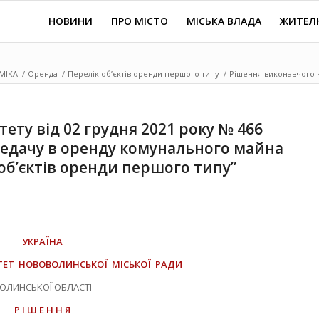
НОВИНИ
ПРО МІСТО
МІСЬКА ВЛАДА
ЖИТЕЛ
МІКА
/
Оренда
/
Перелік об’єктів оренди першого типу
/
Рішення виконавчого ко
ету від 02 грудня 2021 року № 466
редачу в оренду комунального майна
об’єктів оренди першого типу”
УКРАЇНА
ТЕТ НОВОВОЛИНСЬКОЇ МІСЬКОЇ РАДИ
ОЛИНСЬКОЇ ОБЛАСТІ
Р І Ш Е Н Н Я