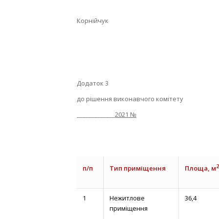
Корнійчук
Додаток 3
до рішення виконавчого комітету
_____________
2021 №
2
п/п
Тип приміщення
Площа, м
1
Нежитлове
36,4
приміщення