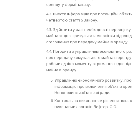
оренду у формі наказу.
4.2. Внести інформацію про потенційні об’є
четвертою статті 6 Закону.
4.3. Здійснити у разі необхідності переоцінк
майна згідно з результатами оцінки відпові
оголошення про передачу майна в оренду.
4.4. Погодити з управлінням економічного ро
про передачу комунального майна в оренду н
робочих днів з моменту отримання відповід
майна в оренду.
Управлінню економічного розвитку, проек
інформацію про включення об’єктів орен
Нововолинської міської ради.
Контроль за виконанням рішення покласт
виконавчих органів Лефтер Ю.О.