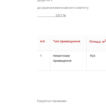
Додаток 2
до рішення виконавчого комітету
_____________
2021 №
2
п/п
Тип приміщення
Площа, м
1
Нежитлове
16,6
приміщення
Керуюча справами В