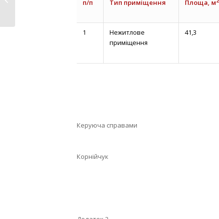
2
п/п
Тип приміщення
Площа, м
Нововолинської...
1
Нежитлове
41,3
приміщення
Керуюча справами В.
Корнійчук