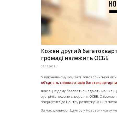
Кожен другий багатоквар
громаді належить ОСББ
/
03.12.2021
У виконавчому комітеті Нововолинської міськ
об’єднань співвласників багатоквартирни
Фахівці відділу безплатно надають мешканця
зустрічі стосовно створення ОСББ. Співвлас
звернутися до Центру розвитку ОСББ з питан
За час діяльності Центру у Нововолинську 