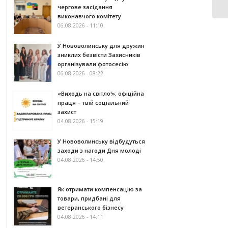
чергове засідання
виконавчого комітету
06.08.2026 - 11:10
У Нововолинську для дружин
зниклих безвісти Захисників
організували фотосесію
06.08.2026 - 08:22
«Виходь на світло!»: офіційна
праця – твій соціальний
захист
04.08.2026 - 15:19
У Нововолинську відбудуться
заходи з нагоди Дня молоді
04.08.2026 - 14:50
Як отримати компенсацію за
товари, придбані для
ветеранського бізнесу
04.08.2026 - 14:11