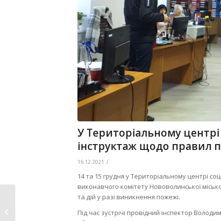
У Територіальному центрі
інструктаж щодо правил 
/
16.12.2021
14 та 15 грудня у Територіальному центрі со
виконавчого комітету Нововолинської міськ
Рятувальники
та дій у разі виникнення пожежі.
нагадують про
Під час зустрічі провідний інспектор Волод
особливості