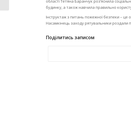
області Тетяна Баранчук роз’яснила соціаль
безпечного...
будинку, а також навчила правильно корист
Інструктаж з питань пожежної безпеки – це 
Насамкінець заходу рятувальники роздали п
Поділитись записом