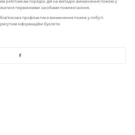
ним робітникам порядок дій на випадок виникнення пожежі у
уватися первинними засобами пожежогасіння.
обов’язкова профілактика виникнення пожеж у побуті.
рисутнім інформаційні буклети.