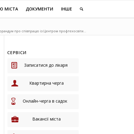
Ю МІСТА
ДОКУМЕНТИ
ІНШЕ
рандум про співпрацю із Центром профтехосвіти...
СЕРВІСИ
Записатися до лікаря
Квартирна черга
Онлайн-черга в садок
Вакансії міста