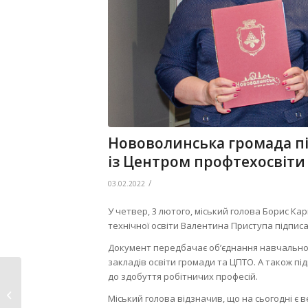
Нововолинська громада п
із Центром профтехосвіти
/
03.02.2022
У четвер, 3 лютого, міський голова Борис К
технічної освіти Валентина Приступа підпи
Документ передбачає об’єднання навчального
закладів освіти громади та ЦПТО. А також пі
до здобуття робітничих професій.
До відома
Міський голова відзначив, що на сьогодні є 
підприємців громади