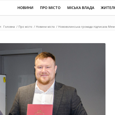
НОВИНИ
ПРО МІСТО
МІСЬКА ВЛАДА
ЖИТЕЛ
т:
Головна
/
Про місто
/
Новини міста
/
Нововолинська громада підписала Мемо