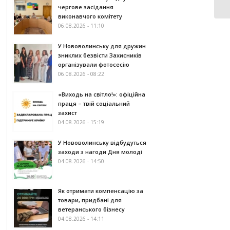
чергове засідання
виконавчого комітету
06.08.2026 - 11:10
У Нововолинську для дружин
зниклих безвісти Захисників
організували фотосесію
06.08.2026 - 08:22
«Виходь на світло!»: офіційна
праця – твій соціальний
захист
04.08.2026 - 15:19
У Нововолинську відбудуться
заходи з нагоди Дня молоді
04.08.2026 - 14:50
Як отримати компенсацію за
товари, придбані для
ветеранського бізнесу
04.08.2026 - 14:11