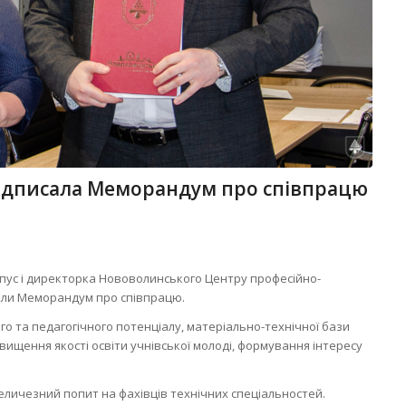
ідписала Меморандум про співпрацю
арпус і директорка Нововолинського Центру професійно-
сали Меморандум про співпрацю.
 та педагогічного потенціалу, матеріально-технічної бази
двищення якості освіти учнівської молоді, формування інтересу
величезний попит на фахівців технічних спеціальностей.