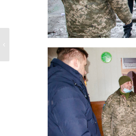
Нововолинська
громада – в десятці
серед 300...