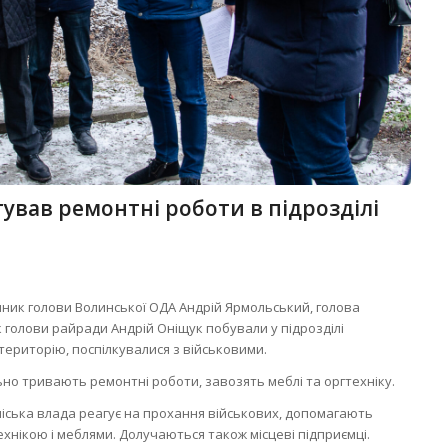
ував ремонтні роботи в підрозділі
упник голови Волинської ОДА Андрій Ярмольський, голова
 голови райради Андрій Оніщук побували у підрозділі
територію, поспілкувалися з військовими.
но тривають ремонтні роботи, завозять меблі та оргтехніку.
міська влада реагує на прохання військових, допомагають
нікою і меблями. Долучаються також місцеві підприємці.