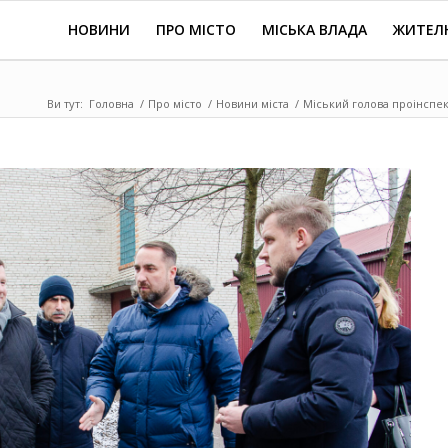
НОВИНИ
ПРО МІСТО
МІСЬКА ВЛАДА
ЖИТЕЛ
Ви тут:
Головна
/
Про місто
/
Новини міста
/
Міський голова проінспект