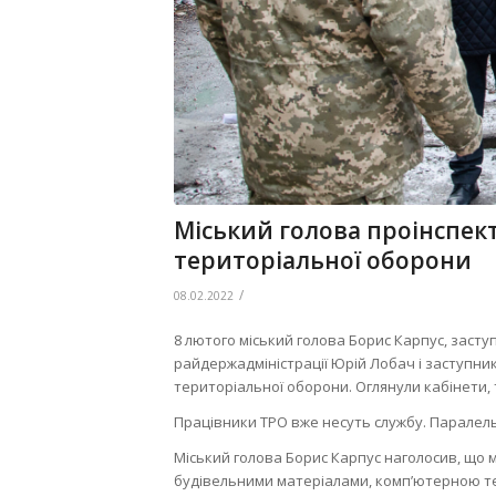
Міський голова проінспект
територіальної оборони
/
08.02.2022
8 лютого міський голова Борис Карпус, заст
райдержадміністрації Юрій Лобач і заступник
територіальної оборони. Оглянули кабінети, 
Працівники ТРО вже несуть службу. Паралель
Міський голова Борис Карпус наголосив, що 
будівельними матеріалами, комп’ютерною тех