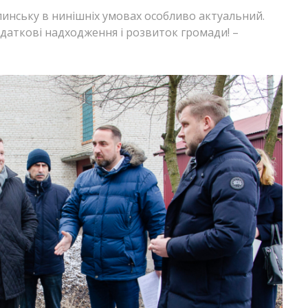
инську в нинішніх умовах особливо актуальний.
даткові надходження і розвиток громади! –