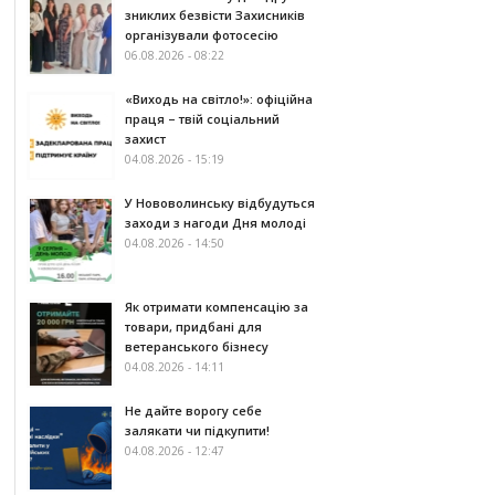
зниклих безвісти Захисників
організували фотосесію
06.08.2026 - 08:22
«Виходь на світло!»: офіційна
праця – твій соціальний
захист
04.08.2026 - 15:19
У Нововолинську відбудуться
заходи з нагоди Дня молоді
04.08.2026 - 14:50
Як отримати компенсацію за
товари, придбані для
ветеранського бізнесу
04.08.2026 - 14:11
Не дайте ворогу себе
залякати чи підкупити!
04.08.2026 - 12:47