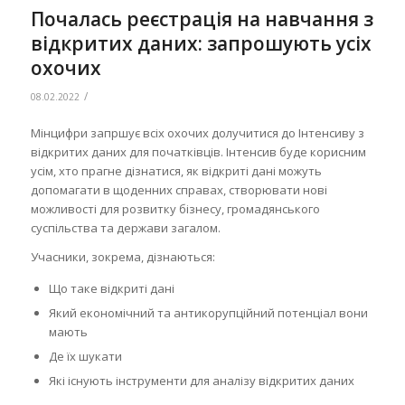
Почалась реєстрація на навчання з
відкритих даних: запрошують усіх
охочих
/
08.02.2022
Мінцифри запршує всіх охочих долучитися до Інтенсиву з
відкритих даних для початківців. Інтенсив буде корисним
усім, хто прагне дізнатися, як відкриті дані можуть
допомагати в щоденних справах, створювати нові
можливості для розвитку бізнесу, громадянського
суспільства та держави загалом.
Учасники, зокрема, дізнаються:
Що таке відкриті дані
Який економічний та антикорупційний потенціал вони
мають
Де їх шукати
Які існують інструменти для аналізу відкритих даних