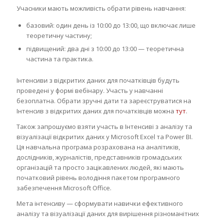
Учасники мають можливість обрати рівень навчання:
базовий: один день із 10:00 до 13:00, що включає лише
теоретичну частину;
підвищений: два дні з 10:00 до 13:00 — теоретична
частина та практика.
Інтенсиви з відкритих даних для початківців будуть
проведені у формі вебінару. Участь у навчанні
безоплатна. Обрати зручні дати та зареєструватися на
Інтенсив з відкритих даних для початківців можна
тут
.
Також запрошуємо взяти участь в Інтенсиві з аналізу та
візуалізації відкритих даних у Microsoft Excel тa Power BI.
Ця навчальна програма розрахована на аналітиків,
дослідників, журналістів, представників громадських
організацій та просто зацікавлених людей, які мають
початковий рівень володіння пакетом програмного
забезпечення Microsoft Office.
Мета інтенсиву — сформувати навички ефективного
аналізу та візуалізації даних для вирішення різноманітних