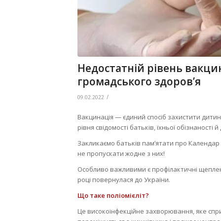
Недостатній рівень вакцина
громадського здоров’я
/
09.02.2022
Вакцинація — єдиний спосіб захистити дитину
рівня свідомості батьків, їхньої обізнаності 
Закликаємо батьків пам’ятати про Календар
не пропускати жодне з них!
Особливо важливими є профілактичні щепленн
році повернулася до України.
Що таке поліомієліт?
Це високоінфекційне захворювання, яке сприч