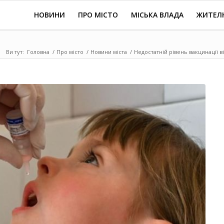
НОВИНИ
ПРО МІСТО
МІСЬКА ВЛАДА
ЖИТЕЛ
Ви тут:
Головна
/
Про місто
/
Новини міста
/
Недостатній рівень вакцинації ві