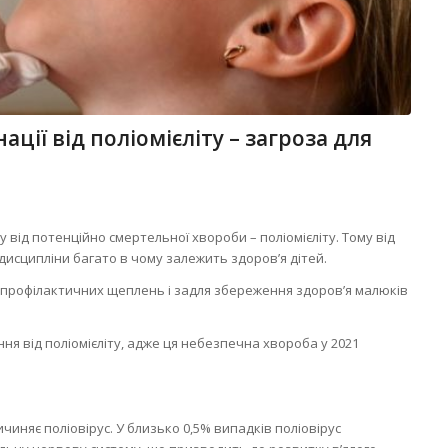
ції від поліомієліту – загроза для
 від потенційно смертельної хвороби – поліомієліту. Тому від
й дисципліни багато в чому залежить здоров’я дітей.
 профілактичних щеплень і задля збереження здоров’я малюків
я від поліомієліту, адже ця небезпечна хвороба у 2021
иняє поліовірус. У близько 0,5% випадків поліовірус