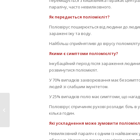
переміщується з кишківника і вражає центра
паралічу, часто невиліковного.
Як передається поліомієліт?
Поліовірус поширюється від людини до людин
заражені їжу та воду.
Найбільш сприйнятливі до вірусу поліомієліту д
Якими є симптоми поліомієліту?
Інкубаційний період після зараження людини п
розвинутися поліомієліт.
У 70% випадків захворювання має безсимптом
людей зі слабшим імунітетом.
У 25% випадків поліо має симптоми, що нагаду
Працівники
Поліовірус спричиняє рухові розлади: біль в
виконавчого
кілька годин.
комітету навчалися...
Які ускладнення може зумовити поліомієл
Невиліковний параліч є одним із найважчих ус
обличчя. Ураження дихальних м’язів часто при