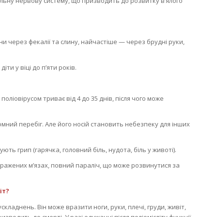
льну нервову систему, що призводить до розвитку в’ялого
и через фекалії та слину, найчастіше — через брудні руки,
іти у віці до п’яти років.
оліовірусом триває від 4 до 35 днів, після чого може
ний перебіг. Але його носій становить небезпеку для інших
ють грип (гарячка, головний біль, нудота, біль у животі).
 уражених м’язах, повний параліч, що може розвинутися за
іт?
кладнень. Він може вразити ноги, руки, плечі, груди, живіт,
зводить до смерті. У разі одужанні після поліомієліту функції