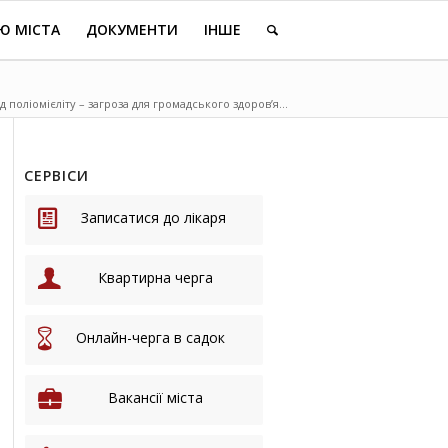
Ю МІСТА
ДОКУМЕНТИ
ІНШЕ
д поліомієліту – загроза для громадського здоров’я...
СЕРВІСИ
Записатися до лікаря
Квартирна черга
Онлайн-черга в садок
Вакансії міста