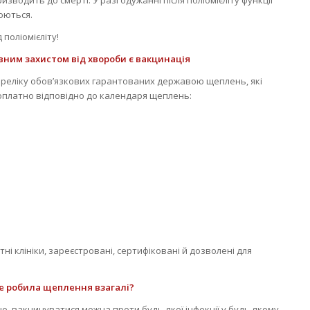
юються.
поліомієліту!
ивним захистом від хвороби є вакцинація
 переліку обов’язкових гарантованих державою щеплень, які
оплатно відповідно до календаря щеплень:
і клініки, зареєстровані, сертифіковані й дозволені для
е робила щеплення взагалі?
, вакцинуватися можна проти будь-якої інфекції у будь-якому