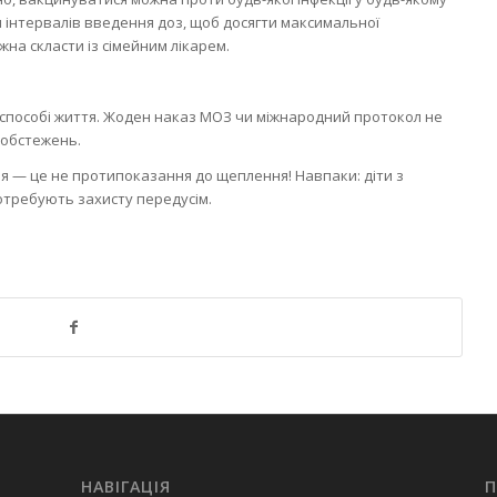
 інтервалів введення доз, щоб досягти максимальної
на скласти із сімейним лікарем.
у способі життя. Жоден наказ МОЗ чи міжнародний протокол не
 обстежень.
я — це не протипоказання до щеплення! Навпаки: діти з
отребують захисту передусім.
НАВІГАЦІЯ