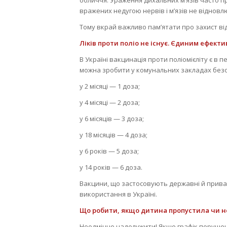
вражених недугою нервів і м’язів не відновл
Тому вкрай важливо пам’ятати про захист від 
Ліків проти поліо не існує. Єдиним ефект
В Україні вакцинація проти поліомієліту є в
можна зробити у комунальних закладах без
у 2 місяці — 1 доза;
у 4 місяці — 2 доза;
у 6 місяців — 3 доза;
у 18 місяців — 4 доза;
у 6 років — 5 доза;
у 14 років — 6 доза.
Вакцини, що застосовують державні й приватн
використання в Україні.
Що робити, якщо дитина пропустила чи н
Неодмінно надолужити! Якщо графік порушено