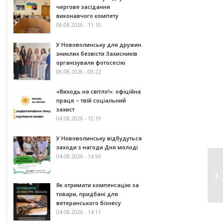
чергове засідання
виконавчого комітету
06.08.2026 - 11:10
У Нововолинську для дружин
зниклих безвісти Захисників
організували фотосесію
06.08.2026 - 08:22
«Виходь на світло!»: офіційна
праця – твій соціальний
захист
04.08.2026 - 15:19
У Нововолинську відбудуться
заходи з нагоди Дня молоді
04.08.2026 - 14:50
Як отримати компенсацію за
товари, придбані для
ветеранського бізнесу
04.08.2026 - 14:11