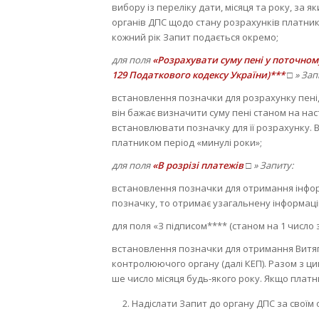
вибору із переліку дати, місяця та року, за 
органів ДПС щодо стану розрахунків платника
кожний рік Запит подається окремо;
для поля
«Розрахувати суму пені у поточному 
129 Податкового кодексу України)***
□ » Зап
встановлення позначки для розрахунку пені, 
він бажає визначити суму пені станом на на
встановлювати позначку для її розрахунку.
платником період «минулі роки»;
для поля
«В розрізі платежів
□ » Запиту:
встановлення позначки для отримання інформа
позначку, то отримає узагальнену інформацію
для поля «З підписом**** (станом на 1 число з
встановлення позначки для отримання Витяг
контролюючого органу (далі КЕП). Разом з ц
ше число місяця будь-якого року. Якщо плат
Надіслати Запит до органу ДПС за своїм 