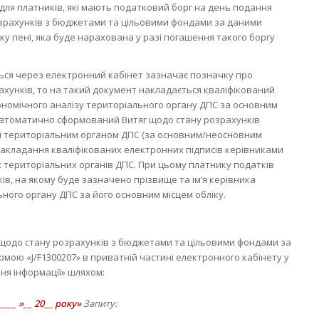
для платників, які мають податковий борг на день подання
зрахунків з бюджетами та цільовими фондами за даними
нку пені, яка буде нарахована у разі погашення такого боргу
ться через електронний кабінет зазначає позначку про
рахунків, то на такий документ накладається кваліфікований
ономічного аналізу територіального органу ДПС за основним
о автоматично сформований Витяг щодо стану розрахунків
ним територіальним органом ДПС (за основним/неосновним
 накладання кваліфікованих електронних підписів керівниками
х територіальних органів ДПС. При цьому платнику податків
ів, на якому буде зазначено прізвище та ім’я керівника
ного органу ДПС за його основним місцем обліку.
щодо стану розрахунків з бюджетами та цільовими фондами за
ормою «J/F1300207» в приватній частині електронного кабінету у
ня інформації» шляхом:
____ »__ 20__ року»
Запиту: