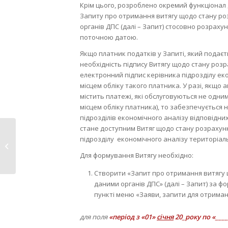
Крім цього, розроблено окремий функціонал 
Запиту про отримання витягу щодо стану ро
органів ДПС (далі – Запит) стосовно розраху
поточною датою.
Якщо платник податків у Запиті, який подає
необхідність підпису Витягу щодо стану роз
електронний підпис керівника підрозділу ек
місцем обліку такого платника. У разі, якщ
містить платежі, які обслуговуються не од
місцем обліку платника), то забезпечується
підрозділів економічного аналізу відповідни
стане доступним Витяг щодо стану розрахунк
Чадний газ –
підрозділу економічного аналізу територіаль
невидимий вбивця:
Для формування Витягу необхідно:
як захистити...
Створити «Запит про отримання витягу 
даними органів ДПС» (далі – Запит) за ф
пункті меню «Заяви, запити для отриман
для поля
«період з «01»
січня
20_року по «____