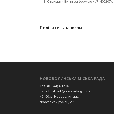
Отримати Витяг за формою «J/F1400207».
Поділитись записом
НОВОВОЛИНСЬКА МІСЬКА РАДА
Тел. (03344) 4-12-02
E-mail: vykonk@nov-rada.gov.ua
45400, м. Нововолинськ,
проспект Дружби, 27