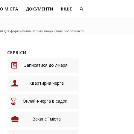
Ю МІСТА
ДОКУМЕНТИ
ІНШЕ
ій для формування Запиту щодо стану розрахунків...
СЕРВІСИ
Записатися до лікаря
Квартирна черга
Онлайн-черга в садок
Вакансії міста