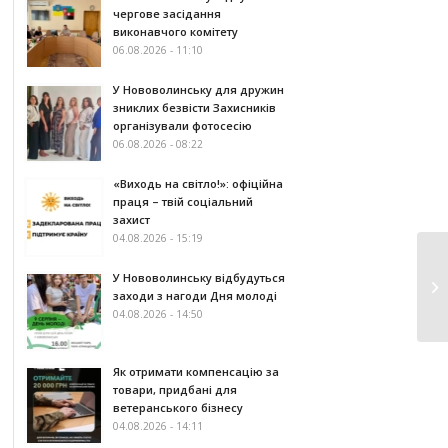
чергове засідання
виконавчого комітету
06.08.2026 - 11:10
У Нововолинську для дружин
зниклих безвісти Захисників
організували фотосесію
06.08.2026 - 08:22
«Виходь на світло!»: офіційна
праця – твій соціальний
захист
04.08.2026 - 15:19
У Нововолинську відбудуться
заходи з нагоди Дня молоді
04.08.2026 - 14:50
Як отримати компенсацію за
товари, придбані для
ветеранського бізнесу
04.08.2026 - 14:11