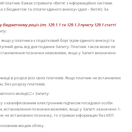
який платник бажає отримати «Витяг з інформаційної системи
 з бюджетом та сплати єдиного внеску» (далі – Витяг). За
бюджетному році» (пп. 129.1.1 та 129.1.3 пункту 129.1 статті
иту:
якщо у платника є податковий борг (крім єдиного внеску) та
ступний день від дня подання Запиту. Платник також може не
 Встановлення позначки неможливе, якщо у Запиті визначено
ції в розрізі всіх своїх платежів. Якщо платник не встановлює
, без розрізу платежів;
вітного місяця) □ » Запиту:
у з кваліфікованим електронним підписом посадової особи
им, встановлення позначки можливе, якщо у Запиті зазначено 1-
ник не встановлює позначку, то отримає інформацію без КЕП.
основним місцем обліку.