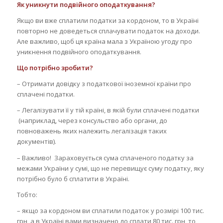
Як уникнути подвійного оподаткування?
Якщо ви вже сплатили податки за кордоном, то в Україні
повторно не доведеться сплачувати податок на доходи.
Але важливо, щоб ця країна мала з Україною угоду про
уникнення подвійного оподаткування.
Що потрібно зробити?
– Отримати довідку з податкової іноземної країни про
сплачені податки.
– Легалізувати її у тій країні, в якій були сплачені податки
(наприклад, через консульство або органи, до
повноважень яких належить легалізація таких
документів).
– Важливо! Зараховується сума сплаченого податку за
межами України у сумі, що не перевищує суму податку, яку
потрібно було б сплатити в Україні.
Тобто:
– якщо за кордоном ви сплатили податок у розмірі 100 тис.
грн, а в Україні вами визначено до сплати 80 тис. грн, то