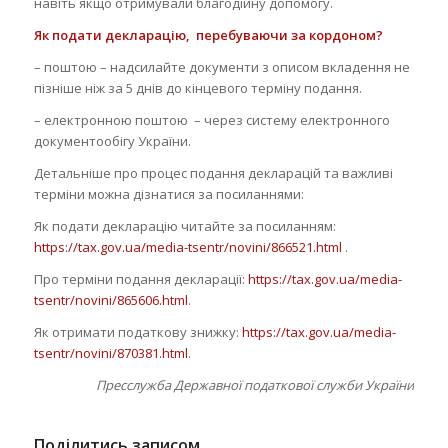
навіть якщо отримували благодійну допомогу.
Як подати декларацію, перебуваючи за кордоном?
– поштою – надсилайте документи з описом вкладення не
пізніше ніж за 5 днів до кінцевого терміну подання.
– електронною поштою – через систему електронного
документообігу України.
Детальніше про процес подання декларацій та важливі
терміни можна дізнатися за посиланнями:
Як подати декларацію читайте за посиланням:
https://tax.gov.ua/media-tsentr/novini/866521.html
.
Про терміни подання декларації:
https://tax.gov.ua/media-
tsentr/novini/865606.html
.
Як отримати податкову знижку:
https://tax.gov.ua/media-
tsentr/novini/870381.html
.
Пресслужба Державної податкової служби України
Поділитись записом