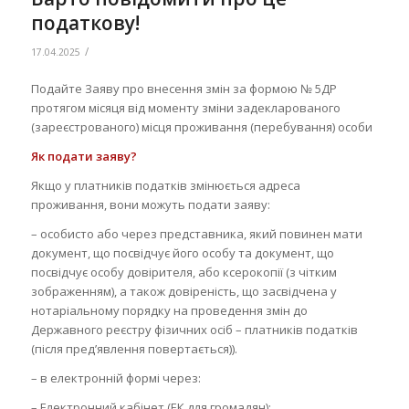
податкову!
/
17.04.2025
Подайте Заяву про внесення змін за формою № 5ДР
протягом місяця від моменту зміни задекларованого
(зареєстрованого) місця проживання (перебування) особи
Як подати заяву?
Якщо у платників податків змінюється адреса
проживання, вони можуть подати заяву:
– особисто або через представника, який повинен мати
документ, що посвідчує його особу та документ, що
посвідчує особу довірителя, або ксерокопії (з чітким
зображенням), а також довіреність, що засвідчена у
нотаріальному порядку на проведення змін до
Державного реєстру фізичних осіб – платників податків
(після пред’явлення повертається)).
– в електронній формі через:
– Електронний кабінет (ЕК для громадян);