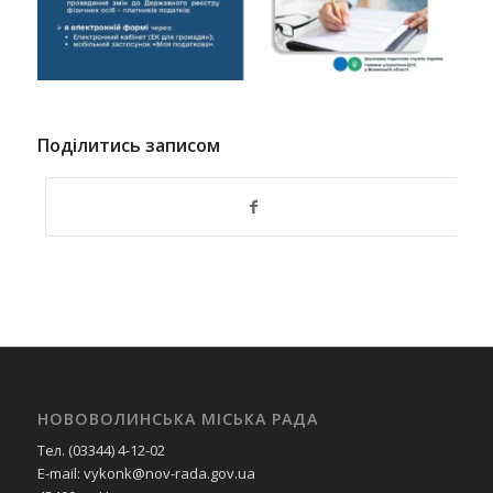
Поділитись записом
НОВОВОЛИНСЬКА МІСЬКА РАДА
Тел. (03344) 4-12-02
E-mail: vykonk@nov-rada.gov.ua