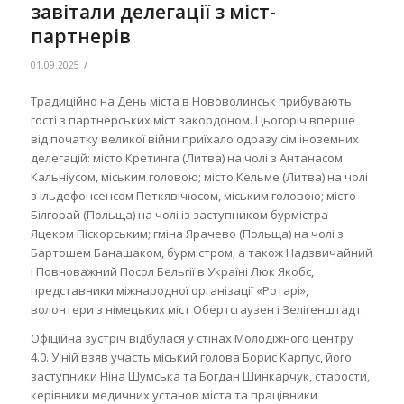
завітали делегації з міст-
партнерів
/
01.09.2025
Традиційно на День міста в Нововолинськ прибувають
гості з партнерських міст закордоном. Цьогоріч вперше
від початку великої війни приїхало одразу сім іноземних
делегацій: місто Кретинга (Литва) на чолі з Антанасом
Кальніусом, міським головою; місто Кельме (Литва) на чолі
з Ільдефонсенсом Петкявічюсом, міським головою; місто
Білгорай (Польща) на чолі із заступником бурмістра
Яцеком Піскорським; гміна Ярачево (Польща) на чолі з
Бартошем Банашаком, бурмістром; а також Надзвичайний
і Повноважний Посол Бельгії в Україні Люк Якобс,
представники міжнародної організації «Ротарі»,
волонтери з німецьких міст Обертсгаузен і Зелігенштадт.
Офіційна зустріч відбулася у стінах Молодіжного центру
4.0. У ній взяв участь міський голова Борис Карпус, його
заступники Ніна Шумська та Богдан Шинкарчук, старости,
керівники медичних установ міста та працівники