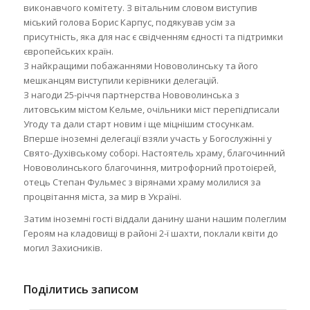
виконавчого комітету. З вітальним словом виступив
міський голова Борис Карпус, подякував усім за
присутність, яка для нас є свідченням єдності та підтримки
європейських країн.
З найкращими побажаннями Нововолинську та його
мешканцям виступили керівники делегацій.
З нагоди 25-річчя партнерства Нововолинська з
литовським містом Кельме, очільники міст перепідписали
Угоду та дали старт новим і ще міцнішим стосункам.
Вперше іноземні делегації взяли участь у Богослужінні у
Свято-Духівському соборі. Настоятель храму, благочинний
Нововолинського благочиння, митрофорний протоієрей,
отець Степан Фульмес з вірянами храму молилися за
процвітання міста, за мир в Україні.
Затим іноземні гості віддали данину шани нашим полеглим
Героям на кладовищі в районі 2-ї шахти, поклали квіти до
могил Захисників.
Поділитись записом