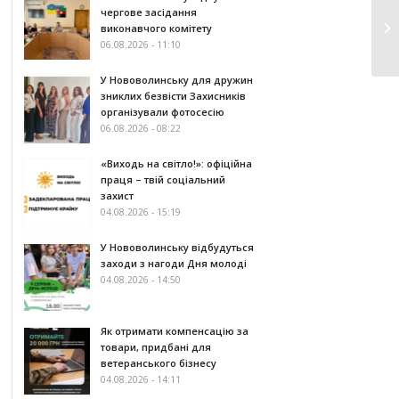
чергове засідання
виконавчого комітету
06.08.2026 - 11:10
У Нововолинську для дружин
зниклих безвісти Захисників
організували фотосесію
06.08.2026 - 08:22
«Виходь на світло!»: офіційна
праця – твій соціальний
захист
04.08.2026 - 15:19
У Нововолинську відбудуться
заходи з нагоди Дня молоді
04.08.2026 - 14:50
Як отримати компенсацію за
товари, придбані для
ветеранського бізнесу
04.08.2026 - 14:11