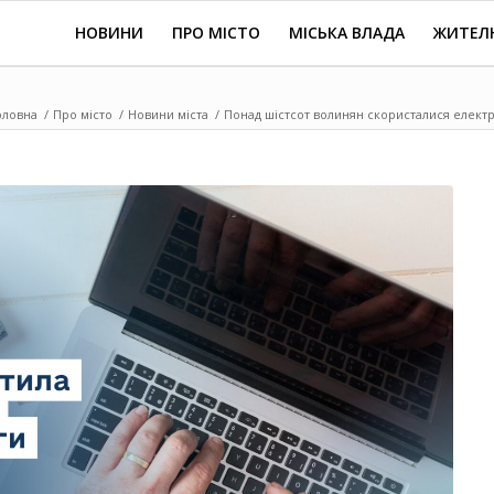
НОВИНИ
ПРО МІСТО
МІСЬКА ВЛАДА
ЖИТЕЛ
оловна
/
Про місто
/
Новини міста
/
Понад шістсот волинян скористалися електр