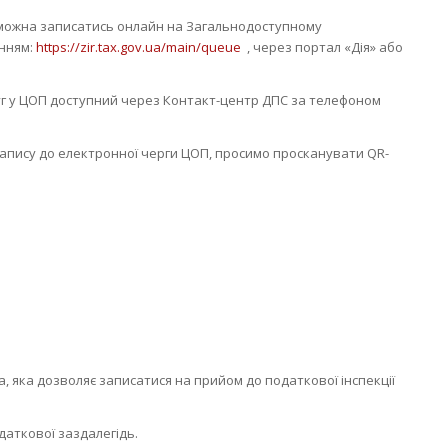
 можна записатись онлайн на Загальнодоступному
анням:
https://zir.tax.gov.ua/main/queue
, через портал «Дія» або
уг у ЦОП доступний через Контакт-центр ДПС за телефоном
пису до електронної черги ЦОП, просимо просканувати QR-
, яка дозволяє записатися на прийом до податкової інспекції
даткової заздалегідь.