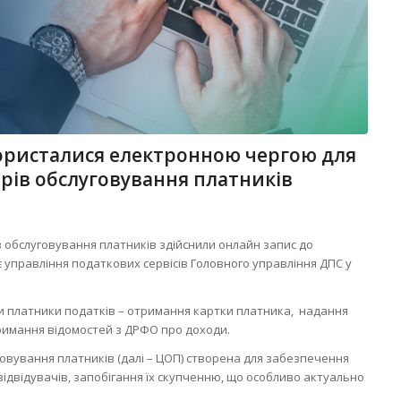
ористалися електронною чергою для
трів обслуговування платників
в обслуговування платників здійснили онлайн запис до
є управління податкових сервісів Головного управління ДПС у
ли платники податків – отримання картки платника, надання
тримання відомостей з ДРФО про доходи.
овування платників (далі – ЦОП) створена для забезпечення
відвідувачів, запобігання їх скупченню, що особливо актуально