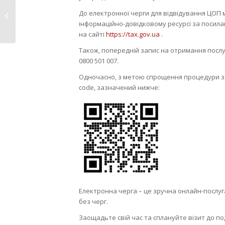
Нововолинці
До електронної черги для відвідування ЦОП
долучилися до
інформаційно-довідковому ресурсі за посил
Всесвітнього дня...
на сайті
https://tax.gov.ua
.
Також, попередній запис на отримання посл
0800 501 007.
Одночасно, з метою спрощення процедури за
code, зазначений нижче:
Електронна черга – це зручна онлайн-послуга
без черг.
Заощадьте свій час та сплануйте візит до по