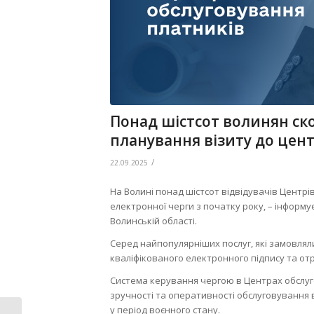
Понад шістсот волинян ск
планування візиту до цен
/
22.09.2025
На Волині понад шістсот відвідувачів Центрі
електронної черги з початку року, – інформу
Волинській області.
Серед найпопулярніших послуг, які замовля
кваліфікованого електронного підпису та о
Система керування чергою в Центрах обслуг
зручності та оперативності обслуговування 
у період воєнного стану.