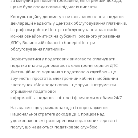
за минулий рік повинні громадяни, які отримали доходи,
що не були оподатковані під час їх виплати.
Консультаційну допомогу з питань заповнення і подання
декларацій надають у Центрах обслуговування платників.
Із графіком роботи Центрів обслуговування платників
можна ознайомитися на субсайті Головного управління
ДПС у Волинській області в банері «Центри
обслуговування платників».
Зорієнтуватися у податкових вимогах та сплачувати
податки вчасно допомагають електронні сервіси ДПС.
Дистанційне спілкування з податковою службою – це
зручність і простота. Електронний кабінет і мобільний
застосунок «Моя податкова» – це зручні інструменти
отримання податкової
інформації та подання звітності фізичними особами 24/7.
Нагадаємо, що у рамках заходів із впровадження
Національної стратегії доходів ДПС працює над
удосконаленням і розширенням податкових сервісів і
послуг, що надаються податковою службою.