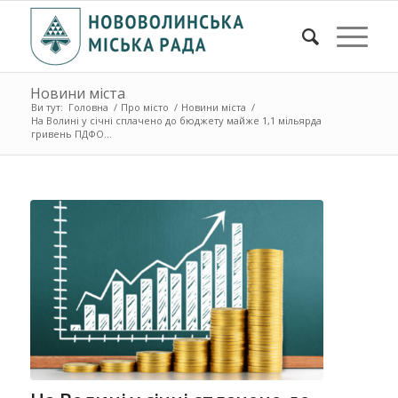
Новини міста
Ви тут:
Головна
/
Про місто
/
Новини міста
/
На Волині у січні сплачено до бюджету майже 1,1 мільярда
гривень ПДФО...