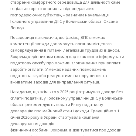
створенні комфортного середовища для діяльності саме
соціально орієнтованих та відповідальних
господарюючих суб’єктів», – зазначає начальниця
Головного управління ДПС у Волинській області Оксана
Левчук.
Посадовиця наголосила, що фахівці ДПС в межах
компетенції завжди допоможуть органам місцевого
самоврядування в питанні легалізації трудових відноси.
Зокрема,керівниками громад варто активно інформувати
податкову службу про можливі зловживання при виплаті
заробітної плати. У межах наданих повноважень
податкова служба реагуватиме на порушення та
вживатиме заходів для виправлення ситуації.
Нагадаємо, що всім, хто у 2025 році отримував доходи без
сплати податків, у Головному управлінні ДПС у Волинській
області рекомендують подати Річну податкову
декларацію про майновий стан і доходи. Традиційно з 1
січня 2026 року в Україні стартувала кампанія
декларування доходів
фізичними особами. Зокрема, відзвітуватися про доходи