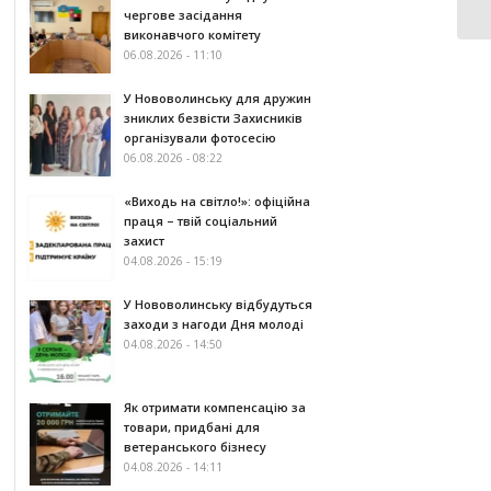
чергове засідання
виконавчого комітету
06.08.2026 - 11:10
У Нововолинську для дружин
зниклих безвісти Захисників
організували фотосесію
06.08.2026 - 08:22
«Виходь на світло!»: офіційна
праця – твій соціальний
захист
04.08.2026 - 15:19
У Нововолинську відбудуться
заходи з нагоди Дня молоді
04.08.2026 - 14:50
Як отримати компенсацію за
товари, придбані для
ветеранського бізнесу
04.08.2026 - 14:11