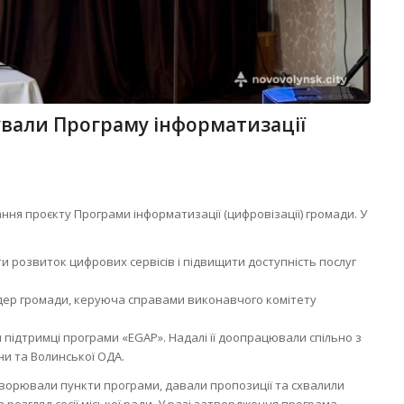
вали Програму інформатизації
хання проєкту Програми інформатизації (цифровізації) громади. У
 розвиток цифрових сервісів і підвищити доступність послуг
дер громади, керуюча справами виконавчого комітету
ідтримці програми «EGAP». Надалі її доопрацювали спільно з
ни та Волинської ОДА.
ворювали пункти програми, давали пропозиції та схвалили
 розгляд сесії міської ради. У разі затвердження програма