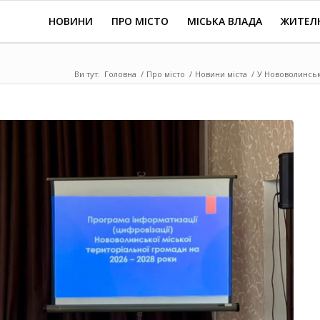
НОВИНИ
ПРО МІСТО
МІСЬКА ВЛАДА
ЖИТЕЛ
Ви тут:
Головна
/
Про місто
/
Новини міста
/
У Нововолинськ