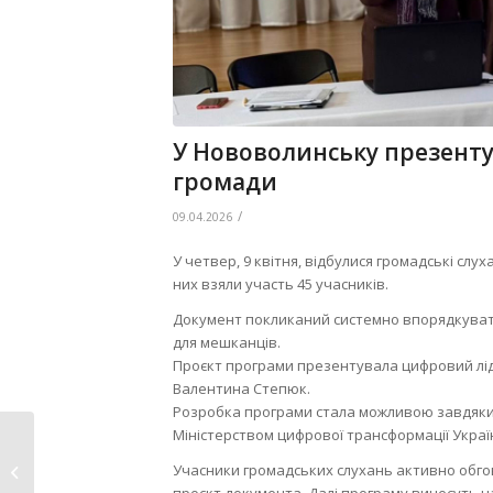
У Нововолинську презенту
громади
/
09.04.2026
У четвер, 9 квітня, відбулися громадські слу
них взяли участь 45 учасників.
Документ покликаний системно впорядкувати
для мешканців.
Проєкт програми презентувала цифровий лі
Валентина Степюк.
Розробка програми стала можливою завдяки п
Міністерством цифрової трансформації Украї
Проєкт рішення Нововолинської
Учасники громадських слухань активно обго
міської ради...
проєкт документа. Далі програму винесуть на