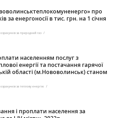
ововолинськтеплокомуненерго» про
в за енергоносії в тис. грн. на 1 січня
/
розрахунків за природний газ
 оплати населенням послуг з
лової енергії та постачання гарячої
ькій області (м.Нововолинськ) станом
.
/
розрахунків за теплову енергію
вання і проплати населення за