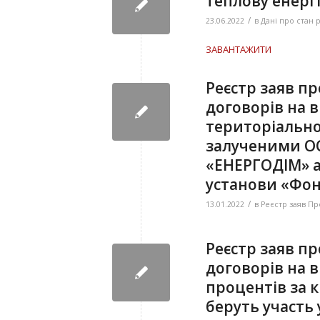
теплову енергію
/
23.06.2022
в
Дані про стан 
ЗАВАНТАЖИТИ
Реєстр заяв п
договорів на 
територіально
залученими ОСБ
«ЕНЕРГОДІМ» а
установи «Фон
/
13.01.2022
в
Реєстр заяв Пр
Реєстр заяв п
договорів на 
процентів за 
беруть участь