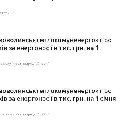
/
ність
ововолинськтеплокомуненерго» про
в за енергоносії в тис. грн. на 1
/
розрахунків за природний газ
ововолинськтеплокомуненерго» про
в за енергоносії в тис. грн. на 1 січня
/
розрахунків за природний газ