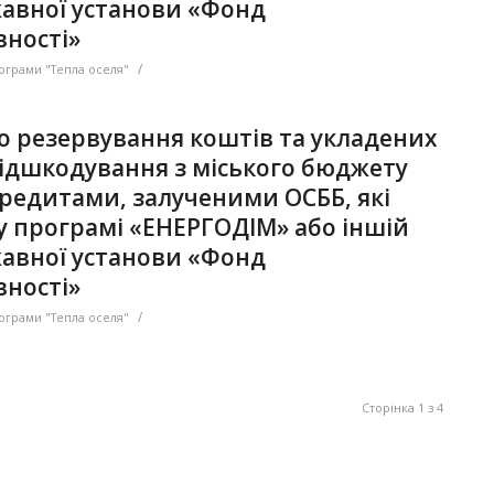
авної установи «Фонд
ності»
/
ограми "Тепла оселя"
ро резервування коштів та укладених
відшкодування з міського бюджету
кредитами, залученими ОСББ, які
 у програмі «ЕНЕРГОДІМ» або іншій
авної установи «Фонд
ності»
/
ограми "Тепла оселя"
Сторінка 1 з 4