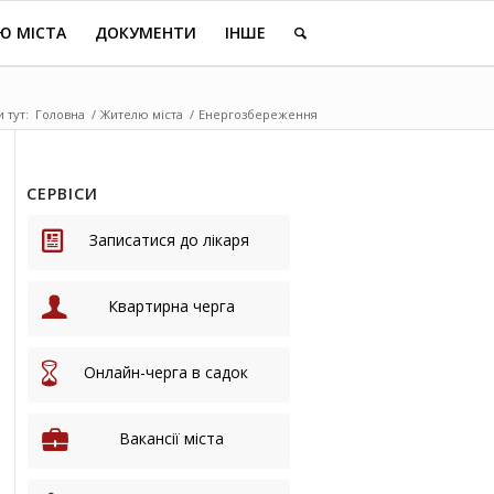
Ю МІСТА
ДОКУМЕНТИ
ІНШЕ
и тут:
Головна
/
Жителю міста
/
Енергозбереження
СЕРВІСИ
Записатися до лікаря
Квартирна черга
Онлайн-черга в садок
Вакансії міста