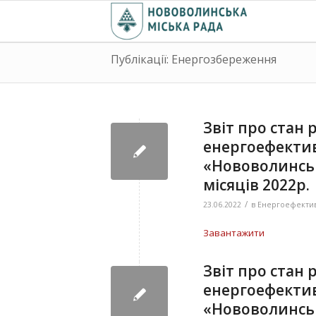
Публікації: Енергозбереження
Звіт про стан 
енергоефектив
«Нововолинськ
місяців 2022р.
/
23.06.2022
в
Енергоефектив
Завантажити
Звіт про стан 
енергоефектив
«Нововолинсь