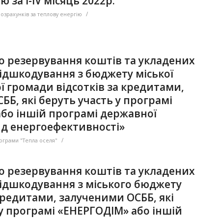
 за I-IV місяць 2022р.
/
розрахунків за теплову енергію
ро резервування коштів та укладених
відшкодування з бюджету міської
ї громади відсотків за кредитами,
Б, які беруть участь у програмі
бо іншій програмі державної
д енергоефективності»
/
ограми "Тепла оселя"
ро резервування коштів та укладених
відшкодування з міського бюджету
кредитами, залученими ОСББ, які
 у програмі «ЕНЕРГОДІМ» або іншій