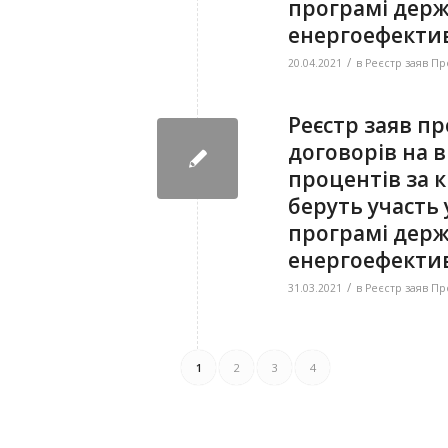
програмі держ
енергоефектив
/
20.04.2021
в
Реєстр заяв Пр
Реєстр заяв п
договорів на 
процентів за 
беруть участь
програмі держ
енергоефектив
/
31.03.2021
в
Реєстр заяв Пр
1
2
3
4