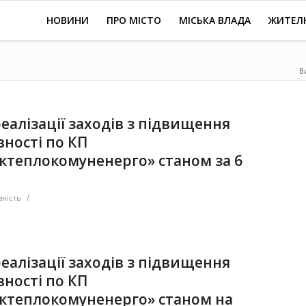
НОВИНИ
ПРО МІСТО
МІСЬКА ВЛАДА
ЖИТЕЛ
В
реалізації заходів з підвищення
ності по КП
теплокомуненерго» станом за 6
/
ність
реалізації заходів з підвищення
ності по КП
ктеплокомуненерго» станом на