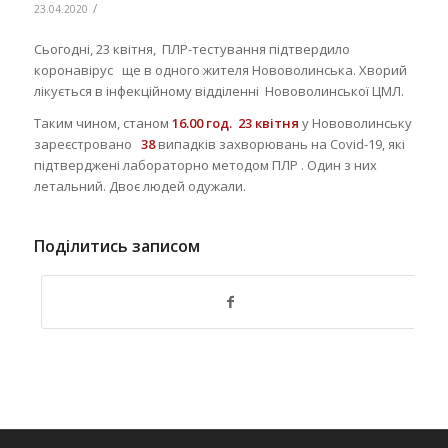
/
23.04.2020
Сьогодні, 23 квітня, ПЛР-тестування підтвердило
коронавірус ще в одного жителя Нововолинська. Хворий
лікується в інфекційному відділенні Нововолинської ЦМЛ.
Таким чином, станом
16.00 год. 23 квітня
у Нововолинську
зареєстровано
38
випадків захворювань на Covid-19, які
підтверджені лабораторно методом ПЛР . Один з них
летальний. Двоє людей одужали.
Поділитись записом