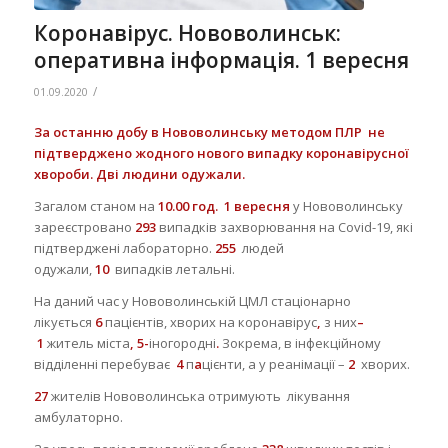
Коронавірус. Нововолинськ:
оперативна інформація. 1 вересня
/
01.09.2020
За останню добу в Нововолинську методом ПЛР не
підтверджено жодного нового випадку коронавірусної
хвороби. Дві людини одужали.
Загалом станом на
10.00 год.
1 вересня
у Нововолинську
зареєстровано
293
випадків захворювання на Covid-19, які
підтверджені лабораторно.
255
людей
одужали,
10
випадків летальні.
На даний час у Нововолинській ЦМЛ стаціонарно
лікується
6
пацієнтів, хворих на коронавірус
,
з них
–
1
житель міста
, 5-
іногородні
.
Зокрема, в інфекційному
відділенні перебуває
4
п
а
цієнти, а у реанімації –
2
хворих.
27
жителів Нововолинська отримують лікування
амбулаторно.