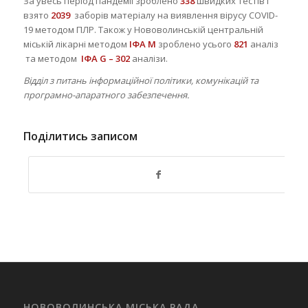
За увесь період пандемії зроблено
338
швидких тестів і
взято
2039
заборів матеріалу на виявлення вірусу COVID-
19 методом ПЛР. Також у Нововолинській центральній
міській лікарні методом
ІФА М
зроблено усього
821
аналіз
та методом
ІФА G – 302
аналізи.
Відділ з питань інформаційної політики, комунікацій та
програмно-апаратного забезпечення.
Поділитись записом
НОВОВОЛИНСЬКА МІСЬКА РАДА