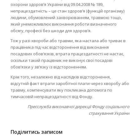
охорони здоров’я України від 09.04.2008 № 189,
непрацездатність – це стан здоров’я (функцій організму)
людини, обумовлений захворюванням, травмою тощо,
який унеможливлює виконання роботи визначеного
обсягу, професії без шкоди для здоров’я.
Тож у разі хвороби або травми, яка настала або триває в
працівника під час відсторонення від виконання
посадових обов’язків, втрата працездатності не настає,
оскільки такий працівник не виконує свої посадові
обов’язки у зв’язку із відстороненням.
Крім того, незалежно від наслідків відсторонення,
відсутній факт втрати заробітної плати через хворобу або
травму, компенсувати яку покликана допомога по
тимчасовій непрацездатності від Фонду.
Пресслужба виконавчої дирекції Фонду соціального
страхування України
Поділитись записом