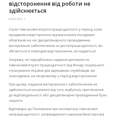
відсторонення від роботи не
здійснюється
/
04.03.2021
У разі тимчасової втрати працездатності у період, коли
працівника відсторонено від виконання посадових
обов’язків на час дисциплінарного провадження,
матеріальне забезпечення за дні непрацездатності, які
збігаються із періодом відсторонення, не надається.
Зокрема, не передбачено надання допомоги по
тимчасовій втраті працездатності від Фонду соціального
страхування України для державних службовців, які
знаходились на лікарняному у період відсторонення.
При цьому, надання матеріального забезпечення не
здійснюється незалежно від того, відбулось притягнення
до відповідальності або дисциплінарне провадження було
закрите.
Відповідно до Положення про експертизу тимчасової
непрацездатності, затвердженого наказом Міністерства