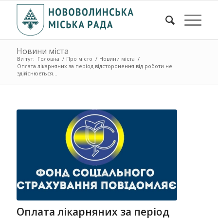
Новини міста
Ви тут:
Головна
/
Про місто
/
Новини міста
/
Оплата лікарняних за період відсторонення від роботи не
здійснюється...
Оплата лікарняних за період