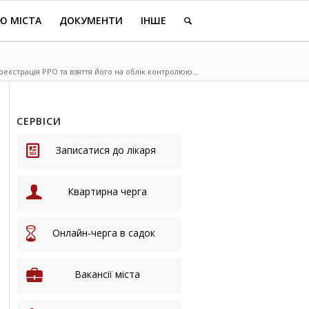
Ю МІСТА
ДОКУМЕНТИ
ІНШЕ
еєстрація РРО та взяття його на облік контролюю...
СЕРВІСИ
Записатися до лікаря
Квартирна черга
Онлайн-черга в садок
Вакансії міста