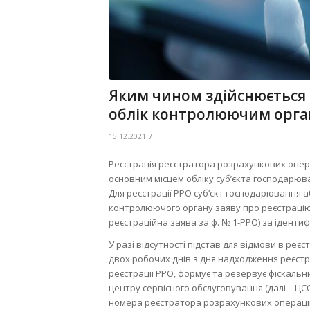
Яким чином здійснюється р
облік контролюючим орга
/
15.12.2021
Реєстрація реєстратора розрахункових опера
основним місцем обліку суб’єкта господарюв
Для реєстрації РРО суб’єкт господарювання 
контролюючого органу заяву про реєстрацію 
реєстраційна заява за ф. № 1-РРО) за іденти
У разі відсутності підстав для відмови в ре
двох робочих днів з дня надходження реєстр
реєстрації РРО, формує та резервує фіскальн
центру сервісного обслуговування (далі – ЦС
номера реєстратора розрахункових операцій 