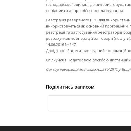
господарської одиниці, де використовувати
повідомити як про об’єкт оподаткування.
Реєстрація резервного РРО для використання 
використовується як основний програмний РР
реєстрації та застосування реєстраторів ро
розрахункових операцій за товари (послуги),
14.06.2016 № 547.
Довідково: Загальнодоступний інформаційно-д
Спілкуйся з Податковою службою дистанційно
Сектор інформаційної взаємодії ГУ ДПС у Воли
Поділитись записом