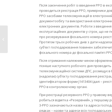
Після закінчення робіт із введення РРО в е
проводиться реєстрація РРО, примірники до
РРО засобами телекомунікацій в електронній
документообігу та використання електронних
електронних документів. Роботи з введення
експлуатаційних документів у строк, що не 
Підприємцю-
про резервування фіскального номера реєст
спрощенцю після
Протягом трьох робочих днів з дати надсил
припинення
суб’єкт господарювання повинен забезпечи
підприємницької...
фіскального номера до фіскальної пам’яті РР
Після отримання належним чином оформлени
пізніше наступного робочого дня проводить
телекомунікаційної системи ДПС, розміщує в
(надсилає) суб’єкту господарювання реєстрац
ідентифікатором форми J1413404 (далі – реєст
РРО в контролюючому органі.
При реєстрації резервного РРО у правому ве
робиться відмітка «Резервний», у першому ря
3-РРО зазначаються назва та адреса господа
рядках – назви та адреси всіх господарськи