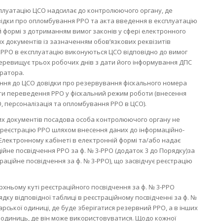
ксплуатацію ЦСО надсилає до контролюючого органу, де
відки про опломбування РРО та акта введення в експлуатацію
 формі з дотриманням вимог законів у сфері електронного
 документів із зазначенням обов’язкових реквізитів
 РРО в експлуатацію виконуються ЦСО відповідно до вимог
перевищує трьох робочих днів з дати його інформування ДПС
ратора.
ання до ЦСО довідки про резервування фіскального номера
ти переведення РРО у фіскальний режим роботи (внесення
О, персоналізація та опломбування РРО в ЦСО).
х документів посадова особа контролюючого органу не
 реєстрацію РРО шляхом внесення даних до інформаційно-
 Електронному кабінеті в електронній формі та/або надає
ійне посвідчення РРО за ф. № 3-РРО (додаток 3 до Порядку)за
раційне посвідчення за ф. № 3-РРО), що засвідчує реєстрацію
рхньому куті реєстраційного посвідчення за ф. № 3-РРО
дку відповідної таблиці в реєстраційному посвідченні за ф. №
рської одиниці, де буде зберігатися резервний РРО, а в інших
х одиниць, де він може використовуватися. Щодо кожної