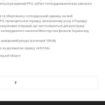
меться резервний РРО, суб’єкт господарювання має завчасно
та зберігання у господарський одиниці, на якій
О, проводиться в порядку, визначеному розд. ІІ Порядку
зрахункових операцій, що застосовуються для реєстрації
 затвердженого наказом Міністерства фінансів України від
овідковий ресурс (категорія 109.00).
 за допомогою сервісу «InfoTAX»
нській області