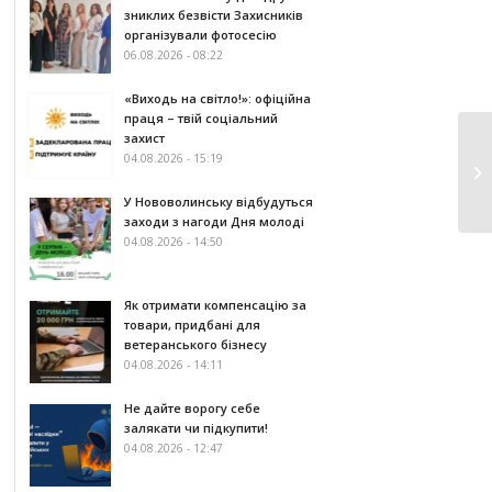
зниклих безвісти Захисників
організували фотосесію
06.08.2026 - 08:22
«Виходь на світло!»: офіційна
праця – твій соціальний
захист
04.08.2026 - 15:19
У Нововолинську відбудуться
заходи з нагоди Дня молоді
04.08.2026 - 14:50
Як отримати компенсацію за
товари, придбані для
ветеранського бізнесу
04.08.2026 - 14:11
Не дайте ворогу себе
залякати чи підкупити!
04.08.2026 - 12:47