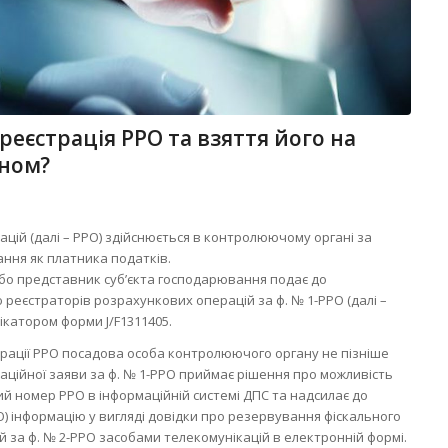
еєстрація РРО та взяття його на
ном?
цій (далі – РРО) здійснюється в контролюючому органі за
ання як платника податків.
або представник суб’єкта господарювання подає до
реєстраторів розрахункових операцій за ф. № 1-РРО (далі –
фікатором форми J/F1311405.
єстрації РРО посадова особа контролюючого органу не пізніше
аційної заяви за ф. № 1-РРО приймає рішення про можливість
ий номер РРО в інформаційній системі ДПС та надсилає до
О) інформацію у вигляді довідки про резервування фіскального
за ф. № 2-РРО засобами телекомунікацій в електронній формі.