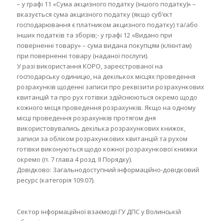
– у графі 11 «Сума акцизного податку (іншого податку)» –
вказується сума акцизного податку (якщо суб’єкт
господарювання є платником акцизного податку) та/або
інших податків та зборів;- у графі 12 «Видано при
поверненні товару» – сума видана покупцям (клієнтам)
при поверненні товару (наданої послуги).
У разі використання КОРО, зареєстрованої на
господарську одиницю, на декількох місцях проведення
розрахунків щоденні записи про реквізити розрахункових
квитанцій та про рух готівки здійснюються окремо щодо
кожного місця проведення розрахунків. Якщо на одному
місці проведення розрахунків протягом дня
використовувались декілька розрахункових книжок,
записи за обліком розрахункових квитанцій та рухом
готівки виконуються щодо кожної розрахункової книжки
окремо (п. 7 глава 4 розд. ІІ Порядку).
Довідково: Загальнодоступний інформаційно-довідковий
ресурс (категорія 109.07).
Сектор інформаційної взаємодії ГУ ДПС у Волинській