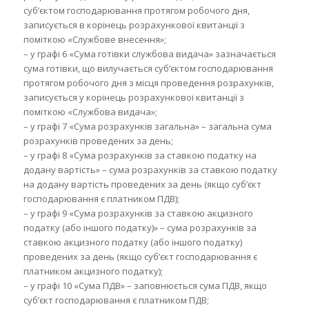
суб’єктом господарювання протягом робочого дня,
записується в корінець розрахункової квитанції з
поміткою «Службове внесення»;
– у графі 6 «Сума готівки службова видача» зазначається
сума готівки, що вилучається суб’єктом господарювання
протягом робочого дня з місця проведення розрахунків,
записується у корінець розрахункової квитанції з
поміткою «Службова видача»;
– у графі 7 «Сума розрахунків загальна» – загальна сума
розрахунків проведених за день;
– у графі 8 «Сума розрахунків за ставкою податку на
додану вартість» – сума розрахунків за ставкою податку
на додану вартість проведених за день (якщо суб’єкт
господарювання є платником ПДВ);
– у графі 9 «Сума розрахунків за ставкою акцизного
податку (або іншого податку)» – сума розрахунків за
ставкою акцизного податку (або іншого податку)
проведених за день (якщо суб’єкт господарювання є
платником акцизного податку);
– у графі 10 «Сума ПДВ» – заповнюється сума ПДВ, якщо
суб’єкт господарювання є платником ПДВ;