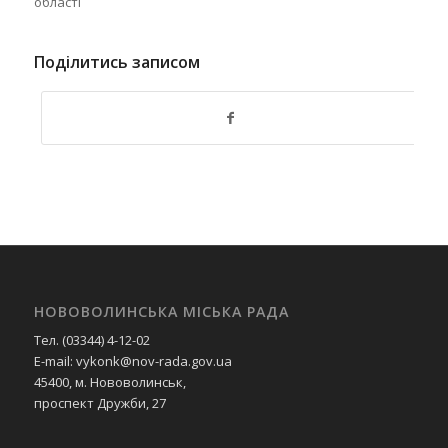
області
Поділитись записом
НОВОВОЛИНСЬКА МІСЬКА РАДА
Тел. (03344) 4-12-02
E-mail: vykonk@nov-rada.gov.ua
45400, м. Нововолинськ,
проспект Дружби, 27