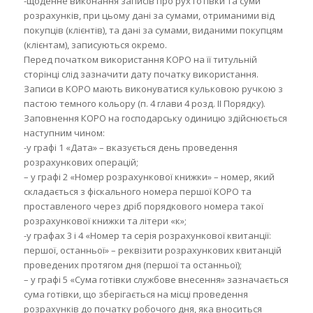
-щоденне виконання записів про рух готівки та суми
розрахунків, при цьому дані за сумами, отриманими від
покупців (клієнтів), та дані за сумами, виданими покупцям
(клієнтам), записуються окремо.
Перед початком використання КОРО на її титульній
сторінці слід зазначити дату початку використання.
Записи в КОРО мають виконуватися кульковою ручкою з
пастою темного кольору (п. 4 глави 4 розд. ІІ Порядку).
Заповнення КОРО на господарську одиницю здійснюється
наступним чином:
-у графі 1 «Дата» – вказується день проведення
розрахункових операцій;
– у графі 2 «Номер розрахункової книжки» – номер, який
складається з фіскального номера першої КОРО та
проставленого через дріб порядкового номера такої
розрахункової книжки та літери «к»;
-у графах 3 і 4 «Номер та серія розрахункової квитанції:
першої, останньої» – реквізити розрахункових квитанцій
проведених протягом дня (першої та останньої);
– у графі 5 «Сума готівки службове внесення» зазначається
сума готівки, що зберігається на місці проведення
розрахунків до початку робочого дня, яка вноситься