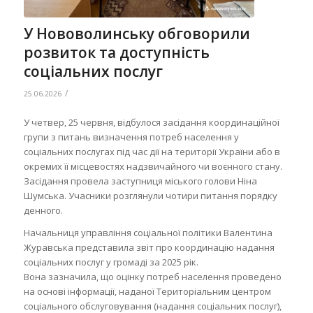
У Нововолинську обговорили
розвиток та доступність
соціальних послуг
/
25.06.2026
У четвер, 25 червня, відбулося засідання координаційної
групи з питань визначення потреб населення у
соціальних послугах під час дії на території України або в
окремих її місцевостях надзвичайного чи воєнного стану.
Засідання провела заступниця міського голови Ніна
Шумська. Учасники розглянули чотири питання порядку
денного.
Начальниця управління соціальної політики Валентина
Журавська представила звіт про координацію надання
соціальних послуг у громаді за 2025 рік.
Вона зазначила, що оцінку потреб населення проведено
на основі інформації, наданої Територіальним центром
соціального обслуговування (надання соціальних послуг),