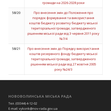
громади на 2026-2028 роки
58/20
Про внесення змін до Положення про
порядок формування та використання
коштів бюджету розвитку бюджету міської
територіальної громади, затвердженого
рішенням міської ради від 3 червня 2011 року
№7/4
58/21
Про внесення змін до Порядку використання
коштів резервного фонду бюджету міської
територіальної громади, затвердженого
рішенням міської ради від 27 жовтня 2005
року №24/3
58/22
Про виконання бюджету Нововолинської
міської територіальної громади за І квартал
2026 року.
НОВОВОЛИНСЬКА МІСЬКА РАДА
58/23
Про внесення змін до рішення міської ради
Тел. (03344) 4-12-02
від 24 грудня 2025 року № 54/12 «Про бюджет
E-mail: vykonk@nov-rada.gov.ua
Нововолинської міської територіальної