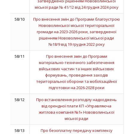
затвердженої рішенням Нововолинської
міської ради № 41/12 від 24 грудня 2024 року
58/10
Про внесення змін до Програми благоустрою
Нововолинської міської територіальної
громади на 2023-2026 роки, затвердженої
рішенням Нововолинської міської ради
№18/9 від 19 грудня 2022 року
58/11
Про внесення змін до Програми
матеріально-технічного забезпечення
військових частин та інших військових
формувань, проведення заходів
територіальної оборони та мобілізаційної
підготовки на 2026-2028 роки
58/12
Про встановлення розподілу надходжень
від орендної плати КП «Управляюча
житлова компанія №1» Нововолинської
міської ради
58/13
Про безоплатну передачу комплексу