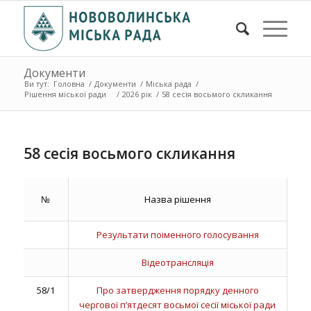
Документи
Ви тут:
Головна
/
Документи
/
Міська рада
/
Рішення міської ради
/
2026 рік
/
58 сесія восьмого скликання
58 сесія восьмого скликання
№
Назва рішення
Результати поіменного голосування
Відеотрансляція
58/1
Про затвердження порядку денного
чергової п’ятдесят восьмої сесії міської ради